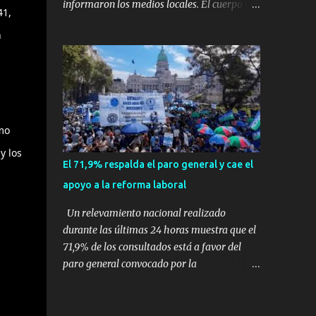
informaron los medios locales. El cuerpo de
41,
expertos en supervivencia. Eran
bomberos local confirmó que el accidente se
simplemente dos personas que se amaban y
n
produjo en la ciudad de Vinhedo , según el
querían pasar un fin de semana lejos de la
medio local G1, en el complejo residencial
ciudad. Su plan era de lo más sencillo. Tomar
Recanto Florido. video; La cadena de
su viejo pero confiable auto, con...
televisión brasileña GloboNews mostró
imágenes de una gran zona en llamas y
humo saliendo de un aparente fuselaje del
omo
avión. Otras imágenes de GloboNews
y los
mostraban un avión que descendía
El 71,9% respalda el paro general y cae el
verticalmente en espiral mientras que un
apoyo a la reforma laboral
usuario compartió las llamas y la densa
humareda negra que salían de la nave, que
Un relevamiento nacional realizado
se había estrellado a metros de su casa,
durante las últimas 24 horas muestra que el
entre los árboles. Según confirmó la
71,9% de los consultados está a favor del
aerolínea, Voepass Linhas Aéreas, se trataba
paro general convocado por la
de un avión turbohélice modelo ATR-72 que
Confederación General del Trabajo (CGT), en
cubría la ruta Cascavel - Guarulhos. Este
un contexto donde el respaldo a la reforma
modelo tiene capacidad para transportar a
laboral impulsada por el Gobierno nacional