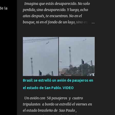
Imagina que estás desaparecido. No solo
de la
perdido, sino desaparecido. Y luego, ocho
años después, te encuentran. No en el
bosque, ni en el fondo de un lago, sino en una
mina abandonada, sellada por dentro. Estás
sentado, apoyado en la pared, junto a tu ser
querido. Parece que simplemente te has
quedado dormido, pero estás muerto, con los
huesos de las piernas rotos. Esta no es una
historia de monstruos de película. Esta es la
historia real de Sarah y Andrew. Es la
historia de cómo un viaje de tres días al
desierto se convirtió en un misterio de ocho
Brasil: se estrelló un avión de pasajeros en
años, cuya respuesta resultó ser más
el estado de San Pablo. VIDEO
aterradora de lo que nadie podría haber
imaginado. Esta historia comenzó en 2011.
Un avión con 58 pasajeros y cuatro
Sarah y Andrew eran una pareja normal de
tripulantes a bordo se estrelló el viernes en
Colorado. Ella tenía 26 años. Él, 28. No eran
el estado brasileño de Sao Paulo ,
aficionados a los deportes extremos ni