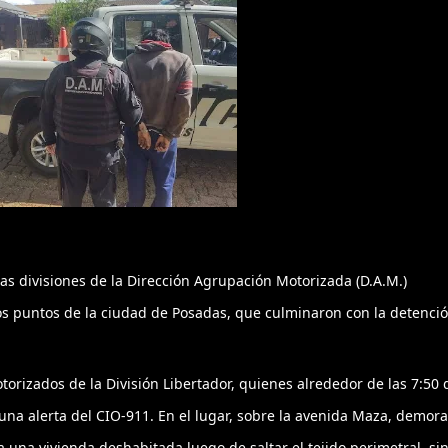
tas divisiones de la Dirección Agrupación Motorizada (D.A.M.)
os puntos de la ciudad de Posadas, que culminaron con la detenci
torizados de la División Libertador, quienes alrededor de las 7:50 
 una alerta del CIO-911. En el lugar, sobre la avenida Maza, demor
 una vivienda deshabitada luego de saltar el tejido perimetral, si