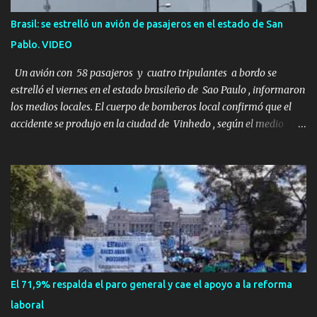
aficionados a los deportes extremos ni expertos en supervivencia.
Brasil: se estrelló un avión de pasajeros en el estado de San
Eran simplemente dos personas que se amaban y querían pasar
Pablo. VIDEO
un fin de semana lejos de la ciudad. Su plan era de lo más sencillo.
Tomar su viejo pero confiable auto, con...
Un avión con 58 pasajeros y cuatro tripulantes a bordo se
estrelló el viernes en el estado brasileño de Sao Paulo , informaron
los medios locales. El cuerpo de bomberos local confirmó que el
accidente se produjo en la ciudad de Vinhedo , según el medio
local G1, en el complejo residencial Recanto Florido. video; La
cadena de televisión brasileña GloboNews mostró imágenes de
una gran zona en llamas y humo saliendo de un aparente fuselaje
del avión. Otras imágenes de GloboNews mostraban un avión que
descendía verticalmente en espiral mientras que un usuario
compartió las llamas y la densa humareda negra que salían de la
nave, que se había estrellado a metros de su casa, entre los
árboles. Según confirmó la aerolínea, Voepass Linhas Aéreas, se
trataba de un avión turbohélice modelo ATR-72 que cubría la ruta
El 71,9% respalda el paro general y cae el apoyo a la reforma
Cascavel - Guarulhos. Este modelo tiene capacidad para
laboral
transportar a 68 pasajeros. La primera llamad...