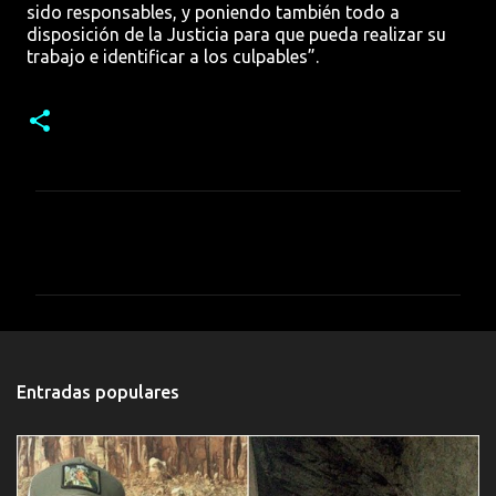
sido responsables, y poniendo también todo a
disposición de la Justicia para que pueda realizar su
trabajo e identificar a los culpables”.
C
o
m
e
n
t
Entradas populares
a
r
i