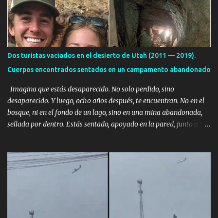
o
s
Dos turistas vaciados en el desierto de Utah (2011 — 2019).
Cuerpos encontrados sentados en un campamento abandonado
Imagina que estás desaparecido. No solo perdido, sino
desaparecido. Y luego, ocho años después, te encuentran. No en el
bosque, ni en el fondo de un lago, sino en una mina abandonada,
sellada por dentro. Estás sentado, apoyado en la pared, junto a tu
ser querido. Parece que simplemente te has quedado dormido,
pero estás muerto, con los huesos de las piernas rotos. Esta no es
una historia de monstruos de película. Esta es la historia real de
Sarah y Andrew. Es la historia de cómo un viaje de tres días al
desierto se convirtió en un misterio de ocho años, cuya respuesta
resultó ser más aterradora de lo que nadie podría haber
imaginado. Esta historia comenzó en 2011. Sarah y Andrew eran
una pareja normal de Colorado. Ella tenía 26 años. Él, 28. No eran