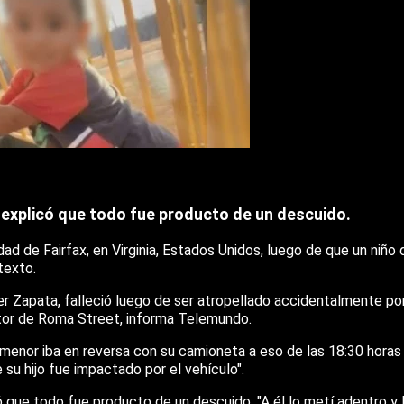
 y explicó que todo fue producto de un descuido.
ad de Fairfax, en Virginia, Estados Unidos, luego de que un niño 
texto.
r Zapata, falleció luego de ser atropellado accidentalmente po
ctor de Roma Street, informa Telemundo.
l menor iba en reversa con su camioneta a eso de las 18:30 horas
su hijo fue impactado por el vehículo".
có que todo fue producto de un descuido: "A él lo metí adentro y 