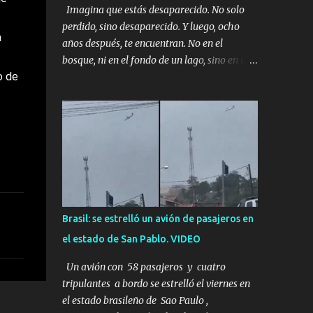
Imagina que estás desaparecido. No solo
perdido, sino desaparecido. Y luego, ocho
a
años después, te encuentran. No en el
bosque, ni en el fondo de un lago, sino en una
o de
mina abandonada, sellada por dentro. Estás
sentado, apoyado en la pared, junto a tu ser
querido. Parece que simplemente te has
quedado dormido, pero estás muerto, con los
huesos de las piernas rotos. Esta no es una
historia de monstruos de película. Esta es la
historia real de Sarah y Andrew. Es la
historia de cómo un viaje de tres días al
desierto se convirtió en un misterio de ocho
Brasil: se estrelló un avión de pasajeros en
años, cuya respuesta resultó ser más
el estado de San Pablo. VIDEO
aterradora de lo que nadie podría haber
imaginado. Esta historia comenzó en 2011.
Un avión con 58 pasajeros y cuatro
Sarah y Andrew eran una pareja normal de
tripulantes a bordo se estrelló el viernes en
Colorado. Ella tenía 26 años. Él, 28. No eran
el estado brasileño de Sao Paulo ,
aficionados a los deportes extremos ni