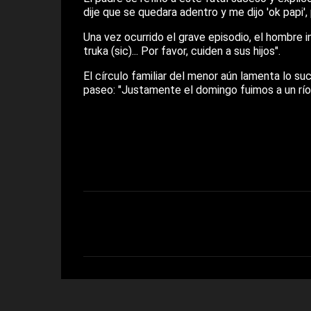
dije que se quedara adentro y me dijo 'ok papi',
Una vez ocurrido el grave episodio, el hombre 
truka (sic)... Por favor, cuiden a sus hijos".
El círculo familiar del menor aún lamenta lo su
paseo: "Justamente el domingo fuimos a un río a
C
o
m
e
n
t