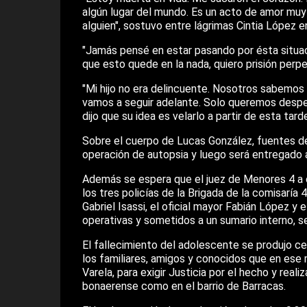
algún lugar del mundo. Es un acto de amor muy 
alguien", sostuvo entre lágrimas Cintia López 
"Jamás pensé en estar pasando por ésta situación
que esto quede en la nada, quiero prisión perpet
"Mi hijo no era delincuente. Nosotros sabemo
vamos a seguir adelante. Solo queremos despedi
dijo que su idea es velarlo a partir de esta tar
Sobre el cuerpo de Lucas González, fuentes de 
operación de autopsia y luego será entregado a
Además se espera que el juez de Menores 4 a car
los tres policías de la Brigada de la comisaría 
Gabriel Isassi, el oficial mayor Fabián López y
operativas y sometidos a un sumario interno, s
El fallecimiento del adolescente se produjo c
los familiares, amigos y conocidos que en ese
Varela, para exigir Justicia por el hecho y real
bonaerense como en el barrio de Barracas.