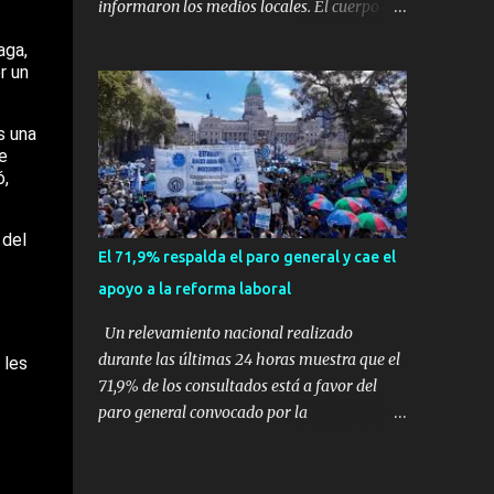
informaron los medios locales. El cuerpo de
expertos en supervivencia. Eran
bomberos local confirmó que el accidente se
aga,
simplemente dos personas que se amaban y
produjo en la ciudad de Vinhedo , según el
r un
querían pasar un fin de semana lejos de la
medio local G1, en el complejo residencial
ciudad. Su plan era de lo más sencillo. Tomar
Recanto Florido. video; La cadena de
su viejo pero confiable auto, con...
s una
televisión brasileña GloboNews mostró
e
imágenes de una gran zona en llamas y
ó,
humo saliendo de un aparente fuselaje del
avión. Otras imágenes de GloboNews
 del
mostraban un avión que descendía
El 71,9% respalda el paro general y cae el
verticalmente en espiral mientras que un
apoyo a la reforma laboral
usuario compartió las llamas y la densa
humareda negra que salían de la nave, que
Un relevamiento nacional realizado
se había estrellado a metros de su casa,
durante las últimas 24 horas muestra que el
 les
entre los árboles. Según confirmó la
71,9% de los consultados está a favor del
aerolínea, Voepass Linhas Aéreas, se trataba
paro general convocado por la
de un avión turbohélice modelo ATR-72 que
Confederación General del Trabajo (CGT), en
cubría la ruta Cascavel - Guarulhos. Este
un contexto donde el respaldo a la reforma
modelo tiene capacidad para transportar a
laboral impulsada por el Gobierno nacional