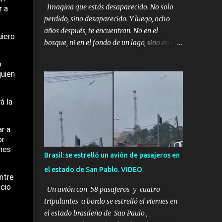
Imagina que estás desaparecido. No solo
r a
perdido, sino desaparecido. Y luego, ocho
años después, te encuentran. No en el
uiero
bosque, ni en el fondo de un lago, sino en una
mina abandonada, sellada por dentro. Estás
o
sentado, apoyado en la pared, junto a tu ser
quien
querido. Parece que simplemente te has
quedado dormido, pero estás muerto, con los
á la
huesos de las piernas rotos. Esta no es una
historia de monstruos de película. Esta es la
historia real de Sarah y Andrew. Es la
r a
historia de cómo un viaje de tres días al
or
ones
desierto se convirtió en un misterio de ocho
Brasil: se estrelló un avión de pasajeros en
años, cuya respuesta resultó ser más
el estado de San Pablo. VIDEO
aterradora de lo que nadie podría haber
ntre
imaginado. Esta historia comenzó en 2011.
cio
Un avión con 58 pasajeros y cuatro
Sarah y Andrew eran una pareja normal de
tripulantes a bordo se estrelló el viernes en
Colorado. Ella tenía 26 años. Él, 28. No eran
el estado brasileño de Sao Paulo ,
aficionados a los deportes extremos ni