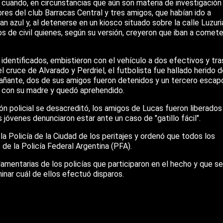
0 cuando, en circunstancias que aún son materia de investigación
iores del club Barracas Central y tres amigos, que habían ido a
 azul y, al detenerse en un kiosco situado sobre la calle Luzuri
s de civil quienes, según su versión, creyeron que iban a comete
r identificados, embistieron con el vehículo a dos efectivos y tra
l cruce de Alvarado y Perdriel, el futbolista fue hallado herido d
pañante, dos de sus amigos fueron detenidos y un tercero escap
l con su madre y quedó aprehendido.
ión policial se desacreditó, los amigos de Lucas fueron liberados
s jóvenes denunciaron estar ante un caso de "gatillo fácil".
a la Policía de la Ciudad de los peritajes y ordenó que todos los
 de la Policía Federal Argentina (PFA).
mentarias de los policías que participaron en el hecho y que se
nar cuál de ellos efectuó disparos.