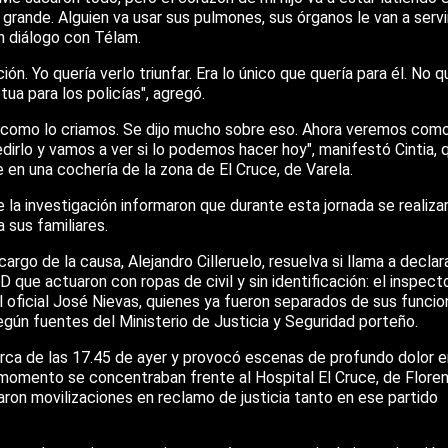
grande. Alguien va usar sus pulmones, sus órganos le van a servi
en diálogo con Télam.
. Yo quería verlo triunfar. Era lo único que quería para él. No q
ua para los policías", agregó.
s como lo criamos. Se dijo mucho sobre eso. Ahora veremos com
rlo y vamos a ver si lo podemos hacer hoy", manifestó Cintia, 
de en una cochería de la zona de El Cruce, de Varela.
la investigación informaron que durante esta jornada se realizar
 sus familiares.
go de la causa, Alejandro Cilleruelo, resuelva si llama a declara
4D que actuaron con ropas de civil y sin identificación: el inspect
 el oficial José Nievas, quienes ya fueron separados de sus funci
egún fuentes del Ministerio de Justicia y Seguridad porteño.
erca de las 17.45 de ayer y provocó escenas de profundo dolor e
 momento se concentraban frente al Hospital El Cruce, de Floren
izaron movilizaciones en reclamo de justicia tanto en ese partido