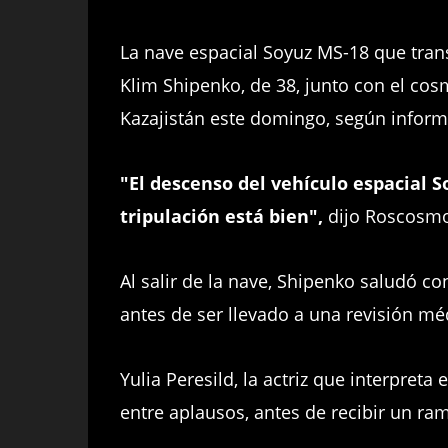
La nave espacial Soyuz MS-18 que transpo
Klim Shipenko, de 38, junto con el cos
Kazajistán este domingo, según inform
"El descenso del vehículo espacial S
tripulación está bien",
dijo Roscosmos
Al salir de la nave, Shipenko saludó c
antes de ser llevado a una revisión mé
Yulia Peresild, la actriz que interpreta 
entre aplausos, antes de recibir un ram