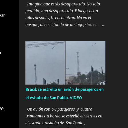
Imagina que estás desaparecido. No solo
perdido, sino desaparecido. Y luego, ocho
tor
años después, te encuentran. No en el
bosque, ni en el fondo de un lago, sino en una
mina abandonada, sellada por dentro. Estás
sentado, apoyado en la pared, junto a tu ser
querido. Parece que simplemente te has
a
quedado dormido, pero estás muerto, con los
huesos de las piernas rotos. Esta no es una
historia de monstruos de película. Esta es la
historia real de Sarah y Andrew. Es la
historia de cómo un viaje de tres días al
desierto se convirtió en un misterio de ocho
Brasil: se estrelló un avión de pasajeros en
años, cuya respuesta resultó ser más
el estado de San Pablo. VIDEO
aterradora de lo que nadie podría haber
imaginado. Esta historia comenzó en 2011.
ve,
Un avión con 58 pasajeros y cuatro
Sarah y Andrew eran una pareja normal de
tripulantes a bordo se estrelló el viernes en
Colorado. Ella tenía 26 años. Él, 28. No eran
el estado brasileño de Sao Paulo ,
aficionados a los deportes extremos ni