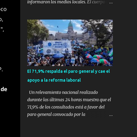
informaron los medios locales. El cuerpo de
expertos en supervivencia. Eran
oco
bomberos local confirmó que el accidente se
simplemente dos personas que se amaban y
produjo en la ciudad de Vinhedo , según el
o,
querían pasar un fin de semana lejos de la
medio local G1, en el complejo residencial
",
ciudad. Su plan era de lo más sencillo. Tomar
Recanto Florido. video; La cadena de
su viejo pero confiable auto, con...
televisión brasileña GloboNews mostró
imágenes de una gran zona en llamas y
humo saliendo de un aparente fuselaje del
avión. Otras imágenes de GloboNews
mostraban un avión que descendía
P.
El 71,9% respalda el paro general y cae el
verticalmente en espiral mientras que un
apoyo a la reforma laboral
usuario compartió las llamas y la densa
 de
humareda negra que salían de la nave, que
Un relevamiento nacional realizado
se había estrellado a metros de su casa,
durante las últimas 24 horas muestra que el
entre los árboles. Según confirmó la
71,9% de los consultados está a favor del
aerolínea, Voepass Linhas Aéreas, se trataba
paro general convocado por la
de un avión turbohélice modelo ATR-72 que
Confederación General del Trabajo (CGT), en
cubría la ruta Cascavel - Guarulhos. Este
un contexto donde el respaldo a la reforma
modelo tiene capacidad para transportar a
laboral impulsada por el Gobierno nacional