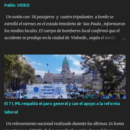
Eran simplemente dos personas que se amaban y querían pasar
Pablo. VIDEO
un fin de semana lejos de la ciudad. Su plan era de lo más sencillo.
Tomar su viejo pero confiable auto, con...
Un avión con 58 pasajeros y cuatro tripulantes a bordo se
estrelló el viernes en el estado brasileño de Sao Paulo , informaron
los medios locales. El cuerpo de bomberos local confirmó que el
accidente se produjo en la ciudad de Vinhedo , según el medio
local G1, en el complejo residencial Recanto Florido. video; La
cadena de televisión brasileña GloboNews mostró imágenes de
una gran zona en llamas y humo saliendo de un aparente fuselaje
del avión. Otras imágenes de GloboNews mostraban un avión que
descendía verticalmente en espiral mientras que un usuario
compartió las llamas y la densa humareda negra que salían de la
nave, que se había estrellado a metros de su casa, entre los
árboles. Según confirmó la aerolínea, Voepass Linhas Aéreas, se
trataba de un avión turbohélice modelo ATR-72 que cubría la ruta
El 71,9% respalda el paro general y cae el apoyo a la reforma
Cascavel - Guarulhos. Este modelo tiene capacidad para
laboral
transportar a 68 pasajeros. La primera llamad...
Un relevamiento nacional realizado durante las últimas 24 horas