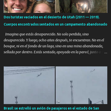
Dos turistas vaciados en el desierto de Utah (2011 — 2019).
Cuerpos encontrados sentados en un campamento abandonado
Imagina que estás desaparecido. No solo perdido, sino
desaparecido. Y luego, ocho años después, te encuentran. No en el
bosque, ni en el fondo de un lago, sino en una mina abandonada,
sellada por dentro. Estás sentado, apoyado en la pared, junto a tu
ser querido. Parece que simplemente te has quedado dormido,
pero estás muerto, con los huesos de las piernas rotos. Esta no es
una historia de monstruos de película. Esta es la historia real de
Sarah y Andrew. Es la historia de cómo un viaje de tres días al
desierto se convirtió en un misterio de ocho años, cuya respuesta
resultó ser más aterradora de lo que nadie podría haber
imaginado. Esta historia comenzó en 2011. Sarah y Andrew eran
una pareja normal de Colorado. Ella tenía 26 años. Él, 28. No eran
aficionados a los deportes extremos ni expertos en supervivencia.
Brasil: se estrelló un avión de pasajeros en el estado de San