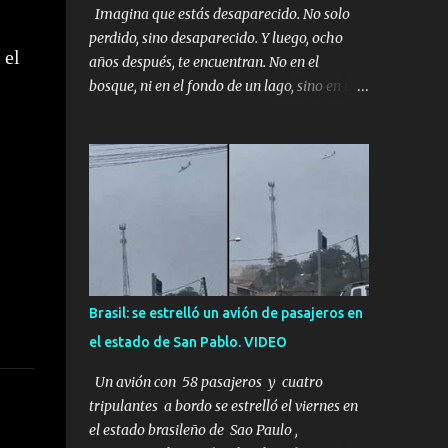
Imagina que estás desaparecido. No solo
perdido, sino desaparecido. Y luego, ocho
 el
años después, te encuentran. No en el
bosque, ni en el fondo de un lago, sino en una
mina abandonada, sellada por dentro. Estás
sentado, apoyado en la pared, junto a tu ser
querido. Parece que simplemente te has
quedado dormido, pero estás muerto, con los
huesos de las piernas rotos. Esta no es una
historia de monstruos de película. Esta es la
historia real de Sarah y Andrew. Es la
historia de cómo un viaje de tres días al
desierto se convirtió en un misterio de ocho
Brasil: se estrelló un avión de pasajeros en
años, cuya respuesta resultó ser más
el estado de San Pablo. VIDEO
aterradora de lo que nadie podría haber
imaginado. Esta historia comenzó en 2011.
Un avión con 58 pasajeros y cuatro
Sarah y Andrew eran una pareja normal de
tripulantes a bordo se estrelló el viernes en
Colorado. Ella tenía 26 años. Él, 28. No eran
el estado brasileño de Sao Paulo ,
aficionados a los deportes extremos ni