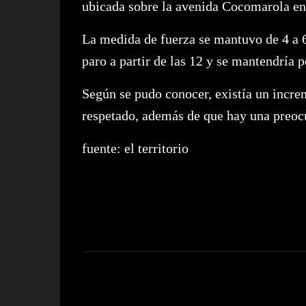
ubicada sobre la avenida Cocomarola en 
La medida de fuerza se mantuvo de 4 a 6
paro a partir de las 12 y se mantendría po
Según se pudo conocer, existía un incre
respetado, además de que hay una preocup
fuente: el territorio
C
o