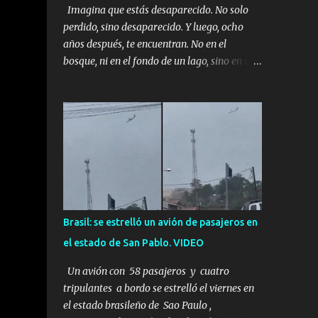
Imagina que estás desaparecido. No solo
perdido, sino desaparecido. Y luego, ocho
años después, te encuentran. No en el
bosque, ni en el fondo de un lago, sino en una
mina abandonada, sellada por dentro. Estás
sentado, apoyado en la pared, junto a tu ser
querido. Parece que simplemente te has
quedado dormido, pero estás muerto, con los
huesos de las piernas rotos. Esta no es una
historia de monstruos de película. Esta es la
historia real de Sarah y Andrew. Es la
historia de cómo un viaje de tres días al
desierto se convirtió en un misterio de ocho
Brasil: se estrelló un avión de pasajeros en
años, cuya respuesta resultó ser más
el estado de San Pablo. VIDEO
aterradora de lo que nadie podría haber
imaginado. Esta historia comenzó en 2011.
Un avión con 58 pasajeros y cuatro
Sarah y Andrew eran una pareja normal de
tripulantes a bordo se estrelló el viernes en
Colorado. Ella tenía 26 años. Él, 28. No eran
el estado brasileño de Sao Paulo ,
aficionados a los deportes extremos ni