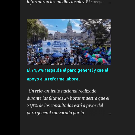
informaron los medios locales. El cuerpo de
expertos en supervivencia. Eran
bomberos local confirmó que el accidente se
simplemente dos personas que se amaban y
produjo en la ciudad de Vinhedo , según el
querían pasar un fin de semana lejos de la
medio local G1, en el complejo residencial
ciudad. Su plan era de lo más sencillo. Tomar
Recanto Florido. video; La cadena de
su viejo pero confiable auto, con...
televisión brasileña GloboNews mostró
imágenes de una gran zona en llamas y
humo saliendo de un aparente fuselaje del
avión. Otras imágenes de GloboNews
mostraban un avión que descendía
El 71,9% respalda el paro general y cae el
verticalmente en espiral mientras que un
apoyo a la reforma laboral
usuario compartió las llamas y la densa
humareda negra que salían de la nave, que
Un relevamiento nacional realizado
se había estrellado a metros de su casa,
durante las últimas 24 horas muestra que el
entre los árboles. Según confirmó la
71,9% de los consultados está a favor del
aerolínea, Voepass Linhas Aéreas, se trataba
paro general convocado por la
de un avión turbohélice modelo ATR-72 que
Confederación General del Trabajo (CGT), en
cubría la ruta Cascavel - Guarulhos. Este
un contexto donde el respaldo a la reforma
modelo tiene capacidad para transportar a
laboral impulsada por el Gobierno nacional