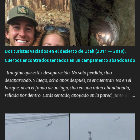
r
i
o
s
Dos turistas vaciados en el desierto de Utah (2011 — 2019).
Cuerpos encontrados sentados en un campamento abandonado
Imagina que estás desaparecido. No solo perdido, sino
desaparecido. Y luego, ocho años después, te encuentran. No en el
bosque, ni en el fondo de un lago, sino en una mina abandonada,
sellada por dentro. Estás sentado, apoyado en la pared, junto a tu
ser querido. Parece que simplemente te has quedado dormido,
pero estás muerto, con los huesos de las piernas rotos. Esta no es
una historia de monstruos de película. Esta es la historia real de
Sarah y Andrew. Es la historia de cómo un viaje de tres días al
desierto se convirtió en un misterio de ocho años, cuya respuesta