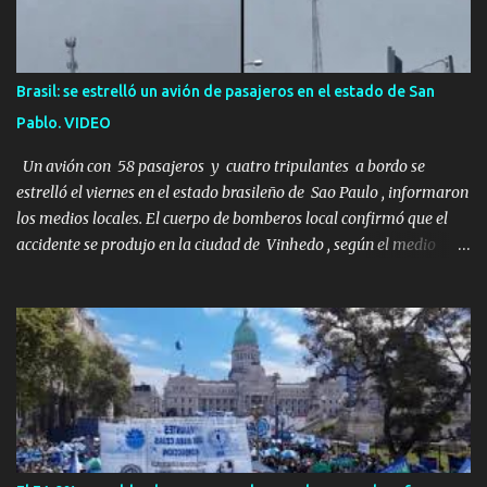
resultó ser más aterradora de lo que nadie podría haber
imaginado. Esta historia comenzó en 2011. Sarah y Andrew eran
una pareja normal de Colorado. Ella tenía 26 años. Él, 28. No eran
aficionados a los deportes extremos ni expertos en supervivencia.
Brasil: se estrelló un avión de pasajeros en el estado de San
Eran simplemente dos personas que se amaban y querían pasar
Pablo. VIDEO
un fin de semana lejos de la ciudad. Su plan era de lo más sencillo.
Tomar su viejo pero confiable auto, con...
Un avión con 58 pasajeros y cuatro tripulantes a bordo se
estrelló el viernes en el estado brasileño de Sao Paulo , informaron
los medios locales. El cuerpo de bomberos local confirmó que el
accidente se produjo en la ciudad de Vinhedo , según el medio
local G1, en el complejo residencial Recanto Florido. video; La
cadena de televisión brasileña GloboNews mostró imágenes de
una gran zona en llamas y humo saliendo de un aparente fuselaje
del avión. Otras imágenes de GloboNews mostraban un avión que
descendía verticalmente en espiral mientras que un usuario
compartió las llamas y la densa humareda negra que salían de la
nave, que se había estrellado a metros de su casa, entre los
árboles. Según confirmó la aerolínea, Voepass Linhas Aéreas, se
trataba de un avión turbohélice modelo ATR-72 que cubría la ruta