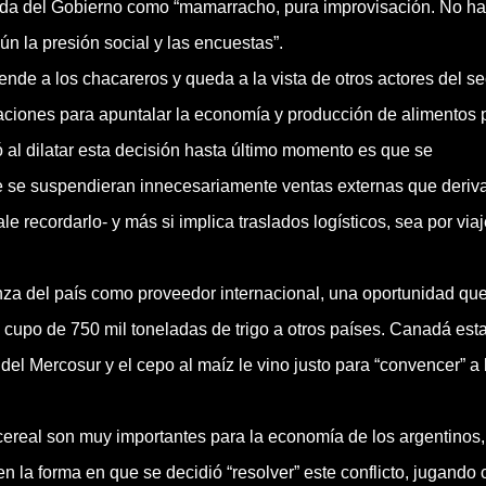
ugada del Gobierno como “mamarracho, pura improvisación. No h
ún la presión social y las encuestas”.
ciende a los chacareros y queda a la vista de otros actores del se
aciones para apuntalar la economía y producción de alimentos 
 al dilatar esta decisión hasta último momento es que se
e se suspendieran innecesariamente ventas externas que deriv
ale recordarlo- y más si implica traslados logísticos, sea por via
nza del país como proveedor internacional, una oportunidad qu
n cupo de 750 mil toneladas de trigo a otros países. Canadá est
el Mercosur y el cepo al maíz le vino justo para “convencer” a 
cereal son muy importantes para la economía de los argentinos,
en la forma en que se decidió “resolver” este conflicto, jugando 