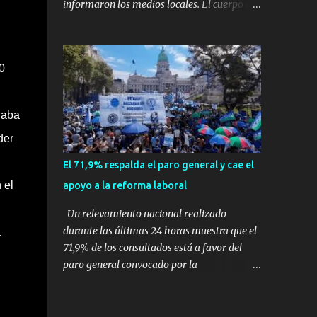
informaron los medios locales. El cuerpo de
expertos en supervivencia. Eran
bomberos local confirmó que el accidente se
simplemente dos personas que se amaban y
produjo en la ciudad de Vinhedo , según el
querían pasar un fin de semana lejos de la
medio local G1, en el complejo residencial
ciudad. Su plan era de lo más sencillo. Tomar
0
Recanto Florido. video; La cadena de
su viejo pero confiable auto, con...
televisión brasileña GloboNews mostró
imágenes de una gran zona en llamas y
haba
humo saliendo de un aparente fuselaje del
der
avión. Otras imágenes de GloboNews
mostraban un avión que descendía
El 71,9% respalda el paro general y cae el
verticalmente en espiral mientras que un
 el
apoyo a la reforma laboral
usuario compartió las llamas y la densa
humareda negra que salían de la nave, que
Un relevamiento nacional realizado
se había estrellado a metros de su casa,
durante las últimas 24 horas muestra que el
a
entre los árboles. Según confirmó la
71,9% de los consultados está a favor del
aerolínea, Voepass Linhas Aéreas, se trataba
paro general convocado por la
de un avión turbohélice modelo ATR-72 que
Confederación General del Trabajo (CGT), en
cubría la ruta Cascavel - Guarulhos. Este
un contexto donde el respaldo a la reforma
modelo tiene capacidad para transportar a
laboral impulsada por el Gobierno nacional