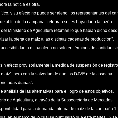
ra la noticia es otra.
ítico, y su efecto no puede ser ajeno: los representantes del c
e al filo de la campana, celebran se les haya dado la razón.
del Ministerio de Agricultura retoman lo que habían dicho desde
izar la oferta de maíz a las distintas cadenas de producción”,
accesibilidad a dicha oferta no sólo en términos de cantidad si
 sin efecto provisoriamente la medida de suspensión de registr
maíz”, pero con la salvedad de que las DJVE de la cosecha
oneladas diarias”.
e análisis de las alternativas para el logro de estos objetivos,
rio de Agricultura, a través de la Subsecretaría de Mercados,
 disponibilidad para la demanda interna de maíz de la campaña 1
bía: en el marco de lo cual se puntualizó que este martes 12 se