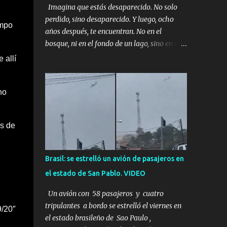
Imagina que estás desaparecido. No solo
perdido, sino desaparecido. Y luego, ocho
ampo
años después, te encuentran. No en el
bosque, ni en el fondo de un lago, sino en una
mina abandonada, sellada por dentro. Estás
 allí
sentado, apoyado en la pared, junto a tu ser
querido. Parece que simplemente te has
no
quedado dormido, pero estás muerto, con los
huesos de las piernas rotos. Esta no es una
historia de monstruos de película. Esta es la
os de
historia real de Sarah y Andrew. Es la
historia de cómo un viaje de tres días al
desierto se convirtió en un misterio de ocho
Brasil: se estrelló un avión de pasajeros en
años, cuya respuesta resultó ser más
el estado de San Pablo. VIDEO
aterradora de lo que nadie podría haber
imaginado. Esta historia comenzó en 2011.
Un avión con 58 pasajeros y cuatro
Sarah y Andrew eran una pareja normal de
tripulantes a bordo se estrelló el viernes en
9/20″
Colorado. Ella tenía 26 años. Él, 28. No eran
el estado brasileño de Sao Paulo ,
aficionados a los deportes extremos ni