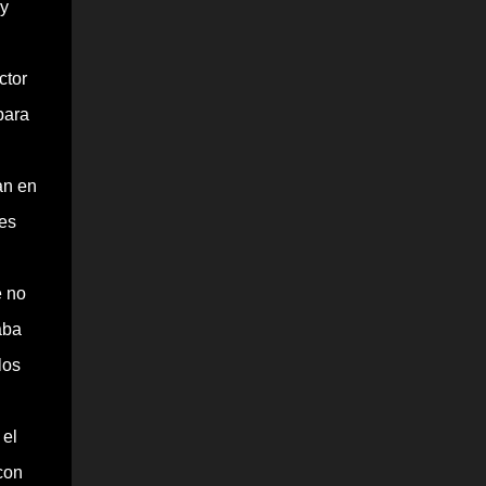
ay
ctor
para
an en
jes
e no
aba
los
 el
con