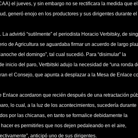
AA) el jueves, y sin embargo no se rectificara la medida que el
, generó enojo en los productores y sus dirigentes durante el 
 advirtió “sutilmente” el periodista Horacio Verbitsky, de sing
erio de Agricultura se aguardaba firmar un acuerdo de largo pla
anoche del domingo”, tal cual sucedió. Para “disimular” la
 inicio del paro, Vertbitski adujo la necesidad de “una ronda d
gran el Consejo, que apunta a desplazar a la Mesa de Enlace 
e Enlace acordaron que recién después de una retractación púb
ro, lo cual, a la luz de los acontecimientos, sucedería durante 
s por las chicanas, en tanto se formalice debidamente la
 hacer es permitirles que nos dejen pedaleando en el aire,
tivamente”, anticipó uno de sus dirigentes.