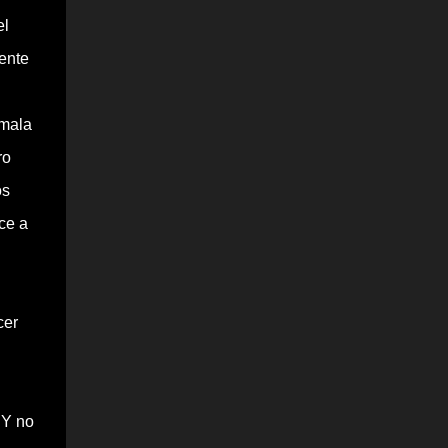
el
ente
 mala
ro
os
ce a
cer
 Y no