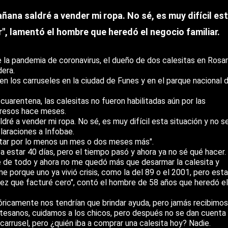
ñana saldré a vender mi ropa. No sé, es muy difícil es
r", lamentó el hombre que heredó el negocio familiar.
 la pandemia de coronavirus, el dueño de dos calesitas en Rosar
dera.
n los carruseles en la ciudad de Funes y en el parque nacional 
uarentena, las calesitas no fueron habilitadas aún por las
ngresos hace meses.
dré a vender mi ropa. No sé, es muy difícil esta situación y no s
laraciones a Infobae.
antar por lo menos un mes o dos meses más".
star 40 días, pero el tiempo pasó y ahora ya no sé qué hacer.
ce de todo y ahora no me quedó más que desarmar la calesita y
me porque uno ya vivió crisis, como la del 89 o el 2001, pero esta
a vez que facturé cero", contó el hombre de 58 años que heredó el
eóricamente nos tendrían que brindar ayuda, pero jamás recibimos
tesanos, cuidamos a los chicos, pero después no se dan cuenta 
 carrusel, pero ¿quién iba a comprar una calesita hoy? Nadie.