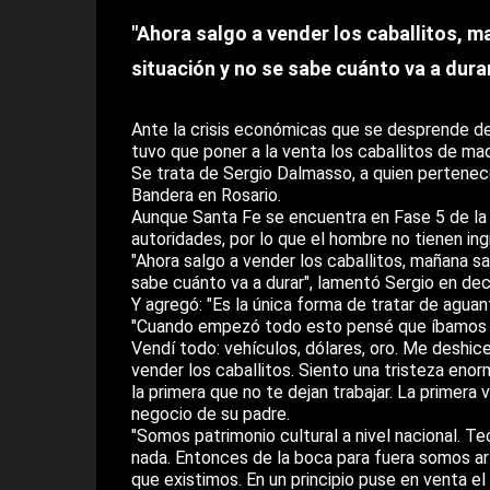
"Ahora salgo a vender los caballitos, ma
situación y no se sabe cuánto va a dura
Ante la crisis económicas que se desprende de
tuvo que poner a la venta los caballitos de ma
Se trata de Sergio Dalmasso, a quien pertenece
Bandera en Rosario.
Aunque Santa Fe se encuentra en Fase 5 de la c
autoridades, por lo que el hombre no tienen i
"Ahora salgo a vender los caballitos, mañana sal
sabe cuánto va a durar", lamentó Sergio en dec
Y agregó: "Es la única forma de tratar de agu
"Cuando empezó todo esto pensé que íbamos a e
Vendí todo: vehículos, dólares, oro. Me deshi
vender los caballitos. Siento una tristeza enor
la primera que no te dejan trabajar. La primer
negocio de su padre.
"Somos patrimonio cultural a nivel nacional. T
nada. Entonces de la boca para fuera somos ar
que existimos. En un principio puse en venta el