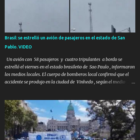
desierto se convirtió en un misterio de ocho años, cuya respuesta
resultó ser más aterradora de lo que nadie podría haber
imaginado. Esta historia comenzó en 2011. Sarah y Andrew eran
una pareja normal de Colorado. Ella tenía 26 años. Él, 28. No eran
aficionados a los deportes extremos ni expertos en supervivencia.
Brasil: se estrelló un avión de pasajeros en el estado de San
Eran simplemente dos personas que se amaban y querían pasar
Pablo. VIDEO
un fin de semana lejos de la ciudad. Su plan era de lo más sencillo.
Tomar su viejo pero confiable auto, con...
Un avión con 58 pasajeros y cuatro tripulantes a bordo se
estrelló el viernes en el estado brasileño de Sao Paulo , informaron
los medios locales. El cuerpo de bomberos local confirmó que el
accidente se produjo en la ciudad de Vinhedo , según el medio
local G1, en el complejo residencial Recanto Florido. video; La
cadena de televisión brasileña GloboNews mostró imágenes de
una gran zona en llamas y humo saliendo de un aparente fuselaje
del avión. Otras imágenes de GloboNews mostraban un avión que
descendía verticalmente en espiral mientras que un usuario
compartió las llamas y la densa humareda negra que salían de la
nave, que se había estrellado a metros de su casa, entre los