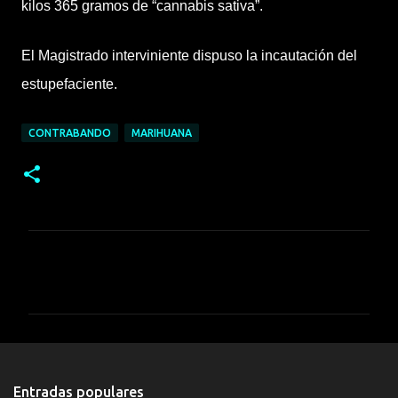
kilos 365 gramos de “cannabis sativa”.
El Magistrado interviniente dispuso la incautación del
estupefaciente.
CONTRABANDO
MARIHUANA
C
o
m
e
n
t
Entradas populares