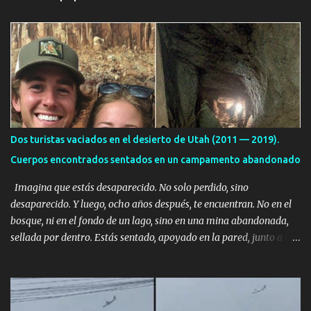
a
r
i
o
s
Dos turistas vaciados en el desierto de Utah (2011 — 2019).
Cuerpos encontrados sentados en un campamento abandonado
Imagina que estás desaparecido. No solo perdido, sino
desaparecido. Y luego, ocho años después, te encuentran. No en el
bosque, ni en el fondo de un lago, sino en una mina abandonada,
sellada por dentro. Estás sentado, apoyado en la pared, junto a tu
ser querido. Parece que simplemente te has quedado dormido,
pero estás muerto, con los huesos de las piernas rotos. Esta no es
una historia de monstruos de película. Esta es la historia real de
Sarah y Andrew. Es la historia de cómo un viaje de tres días al