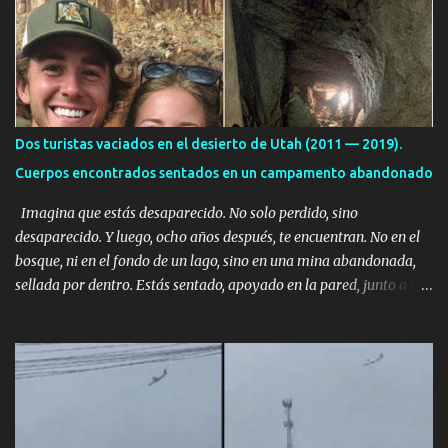
i
o
s
Dos turistas vaciados en el desierto de Utah (2011 — 2019).
Cuerpos encontrados sentados en un campamento abandonado
Imagina que estás desaparecido. No solo perdido, sino
desaparecido. Y luego, ocho años después, te encuentran. No en el
bosque, ni en el fondo de un lago, sino en una mina abandonada,
sellada por dentro. Estás sentado, apoyado en la pared, junto a tu
ser querido. Parece que simplemente te has quedado dormido,
pero estás muerto, con los huesos de las piernas rotos. Esta no es
una historia de monstruos de película. Esta es la historia real de
Sarah y Andrew. Es la historia de cómo un viaje de tres días al
desierto se convirtió en un misterio de ocho años, cuya respuesta
resultó ser más aterradora de lo que nadie podría haber