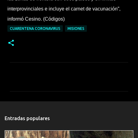
interprovinciales e incluye el carnet de vacunación”,
informó Cesino. (Códigos)
CUARENTENA CORONAVIRUS
MISIONES
C
o
m
e
n
t
Entradas populares
a
r