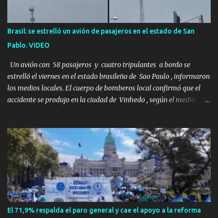
imaginado. Esta historia comenzó en 2011. Sarah y Andrew eran
una pareja normal de Colorado. Ella tenía 26 años. Él, 28. No eran
aficionados a los deportes extremos ni expertos en supervivencia.
Brasil: se estrelló un avión de pasajeros en el estado de San
Eran simplemente dos personas que se amaban y querían pasar
Pablo. VIDEO
un fin de semana lejos de la ciudad. Su plan era de lo más sencillo.
Tomar su viejo pero confiable auto, con...
Un avión con 58 pasajeros y cuatro tripulantes a bordo se
estrelló el viernes en el estado brasileño de Sao Paulo , informaron
los medios locales. El cuerpo de bomberos local confirmó que el
accidente se produjo en la ciudad de Vinhedo , según el medio
local G1, en el complejo residencial Recanto Florido. video; La
cadena de televisión brasileña GloboNews mostró imágenes de
una gran zona en llamas y humo saliendo de un aparente fuselaje
del avión. Otras imágenes de GloboNews mostraban un avión que
descendía verticalmente en espiral mientras que un usuario
compartió las llamas y la densa humareda negra que salían de la
nave, que se había estrellado a metros de su casa, entre los
árboles. Según confirmó la aerolínea, Voepass Linhas Aéreas, se
trataba de un avión turbohélice modelo ATR-72 que cubría la ruta
El 71,9% respalda el paro general y cae el apoyo a la reforma
Cascavel - Guarulhos. Este modelo tiene capacidad para