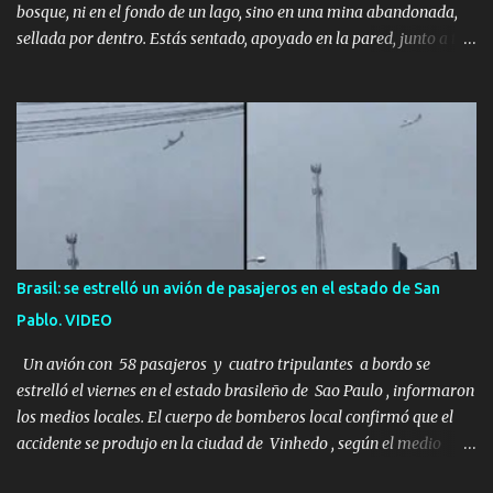
bosque, ni en el fondo de un lago, sino en una mina abandonada,
sellada por dentro. Estás sentado, apoyado en la pared, junto a tu
ser querido. Parece que simplemente te has quedado dormido,
pero estás muerto, con los huesos de las piernas rotos. Esta no es
una historia de monstruos de película. Esta es la historia real de
Sarah y Andrew. Es la historia de cómo un viaje de tres días al
desierto se convirtió en un misterio de ocho años, cuya respuesta
resultó ser más aterradora de lo que nadie podría haber
imaginado. Esta historia comenzó en 2011. Sarah y Andrew eran
una pareja normal de Colorado. Ella tenía 26 años. Él, 28. No eran
aficionados a los deportes extremos ni expertos en supervivencia.
Brasil: se estrelló un avión de pasajeros en el estado de San
Eran simplemente dos personas que se amaban y querían pasar
Pablo. VIDEO
un fin de semana lejos de la ciudad. Su plan era de lo más sencillo.
Tomar su viejo pero confiable auto, con...
Un avión con 58 pasajeros y cuatro tripulantes a bordo se
estrelló el viernes en el estado brasileño de Sao Paulo , informaron
los medios locales. El cuerpo de bomberos local confirmó que el
accidente se produjo en la ciudad de Vinhedo , según el medio
local G1, en el complejo residencial Recanto Florido. video; La