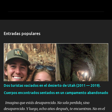
o
m
e
n
t
Entradas populares
a
r
i
o
s
Dos turistas vaciados en el desierto de Utah (2011 — 2019).
Cuerpos encontrados sentados en un campamento abandonado
Imagina que estás desaparecido. No solo perdido, sino
desaparecido. Y luego, ocho años después, te encuentran. No en el