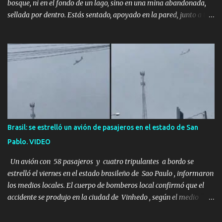
bosque, ni en el fondo de un lago, sino en una mina abandonada,
sellada por dentro. Estás sentado, apoyado en la pared, junto a tu
ser querido. Parece que simplemente te has quedado dormido,
pero estás muerto, con los huesos de las piernas rotos. Esta no es
una historia de monstruos de película. Esta es la historia real de
Sarah y Andrew. Es la historia de cómo un viaje de tres días al
desierto se convirtió en un misterio de ocho años, cuya respuesta
resultó ser más aterradora de lo que nadie podría haber
imaginado. Esta historia comenzó en 2011. Sarah y Andrew eran
una pareja normal de Colorado. Ella tenía 26 años. Él, 28. No eran
aficionados a los deportes extremos ni expertos en supervivencia.
Brasil: se estrelló un avión de pasajeros en el estado de San
Eran simplemente dos personas que se amaban y querían pasar
Pablo. VIDEO
un fin de semana lejos de la ciudad. Su plan era de lo más sencillo.
Tomar su viejo pero confiable auto, con...
Un avión con 58 pasajeros y cuatro tripulantes a bordo se
estrelló el viernes en el estado brasileño de Sao Paulo , informaron
los medios locales. El cuerpo de bomberos local confirmó que el
accidente se produjo en la ciudad de Vinhedo , según el medio
local G1, en el complejo residencial Recanto Florido. video; La
cadena de televisión brasileña GloboNews mostró imágenes de