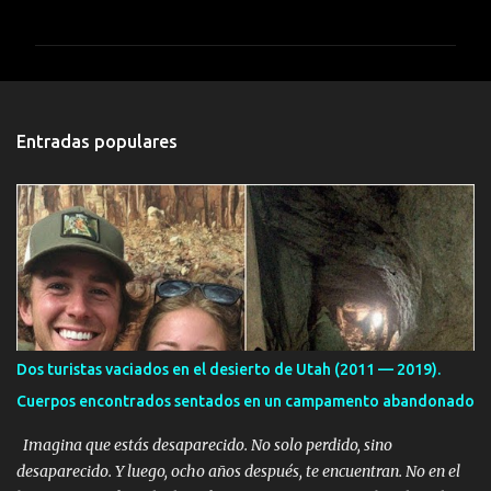
o
m
e
n
t
Entradas populares
a
r
i
o
s
Dos turistas vaciados en el desierto de Utah (2011 — 2019).
Cuerpos encontrados sentados en un campamento abandonado
Imagina que estás desaparecido. No solo perdido, sino
desaparecido. Y luego, ocho años después, te encuentran. No en el