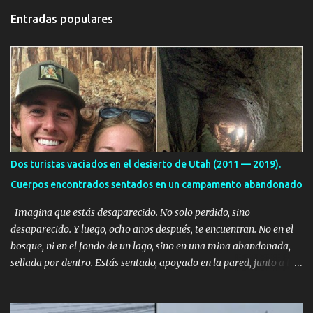
t
Entradas populares
a
r
i
o
s
Dos turistas vaciados en el desierto de Utah (2011 — 2019).
Cuerpos encontrados sentados en un campamento abandonado
Imagina que estás desaparecido. No solo perdido, sino
desaparecido. Y luego, ocho años después, te encuentran. No en el
bosque, ni en el fondo de un lago, sino en una mina abandonada,
sellada por dentro. Estás sentado, apoyado en la pared, junto a tu
ser querido. Parece que simplemente te has quedado dormido,
pero estás muerto, con los huesos de las piernas rotos. Esta no es