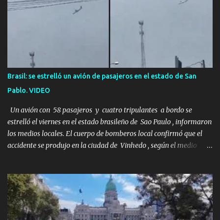
una historia de monstruos de película. Esta es la historia real de
Sarah y Andrew. Es la historia de cómo un viaje de tres días al
desierto se convirtió en un misterio de ocho años, cuya respuesta
resultó ser más aterradora de lo que nadie podría haber
imaginado. Esta historia comenzó en 2011. Sarah y Andrew eran
una pareja normal de Colorado. Ella tenía 26 años. Él, 28. No eran
aficionados a los deportes extremos ni expertos en supervivencia.
Brasil: se estrelló un avión de pasajeros en el estado de San
Eran simplemente dos personas que se amaban y querían pasar
Pablo. VIDEO
un fin de semana lejos de la ciudad. Su plan era de lo más sencillo.
Tomar su viejo pero confiable auto, con...
Un avión con 58 pasajeros y cuatro tripulantes a bordo se
estrelló el viernes en el estado brasileño de Sao Paulo , informaron
los medios locales. El cuerpo de bomberos local confirmó que el
accidente se produjo en la ciudad de Vinhedo , según el medio
local G1, en el complejo residencial Recanto Florido. video; La
cadena de televisión brasileña GloboNews mostró imágenes de
una gran zona en llamas y humo saliendo de un aparente fuselaje
del avión. Otras imágenes de GloboNews mostraban un avión que
descendía verticalmente en espiral mientras que un usuario
compartió las llamas y la densa humareda negra que salían de la