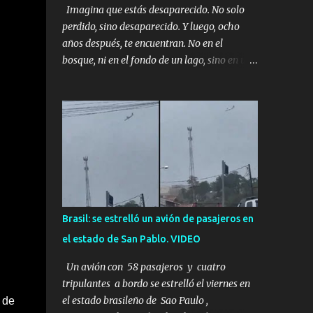
Imagina que estás desaparecido. No solo
perdido, sino desaparecido. Y luego, ocho
años después, te encuentran. No en el
bosque, ni en el fondo de un lago, sino en una
mina abandonada, sellada por dentro. Estás
sentado, apoyado en la pared, junto a tu ser
querido. Parece que simplemente te has
quedado dormido, pero estás muerto, con los
huesos de las piernas rotos. Esta no es una
historia de monstruos de película. Esta es la
historia real de Sarah y Andrew. Es la
historia de cómo un viaje de tres días al
desierto se convirtió en un misterio de ocho
Brasil: se estrelló un avión de pasajeros en
años, cuya respuesta resultó ser más
el estado de San Pablo. VIDEO
aterradora de lo que nadie podría haber
imaginado. Esta historia comenzó en 2011.
Un avión con 58 pasajeros y cuatro
Sarah y Andrew eran una pareja normal de
tripulantes a bordo se estrelló el viernes en
Colorado. Ella tenía 26 años. Él, 28. No eran
el estado brasileño de Sao Paulo ,
 de
aficionados a los deportes extremos ni