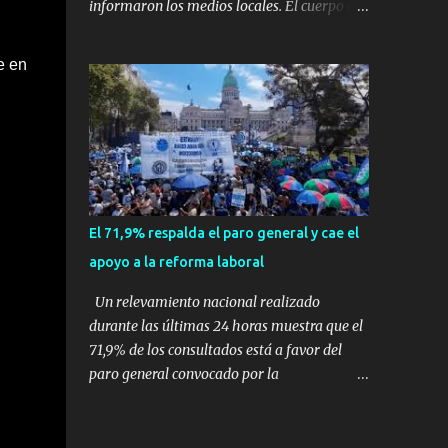
informaron los medios locales. El cuerpo de
expertos en supervivencia. Eran
bomberos local confirmó que el accidente se
simplemente dos personas que se amaban y
produjo en la ciudad de Vinhedo , según el
e en
querían pasar un fin de semana lejos de la
medio local G1, en el complejo residencial
ciudad. Su plan era de lo más sencillo. Tomar
Recanto Florido. video; La cadena de
su viejo pero confiable auto, con...
televisión brasileña GloboNews mostró
imágenes de una gran zona en llamas y
humo saliendo de un aparente fuselaje del
avión. Otras imágenes de GloboNews
mostraban un avión que descendía
El 71,9% respalda el paro general y cae el
verticalmente en espiral mientras que un
apoyo a la reforma laboral
usuario compartió las llamas y la densa
humareda negra que salían de la nave, que
Un relevamiento nacional realizado
se había estrellado a metros de su casa,
durante las últimas 24 horas muestra que el
entre los árboles. Según confirmó la
71,9% de los consultados está a favor del
aerolínea, Voepass Linhas Aéreas, se trataba
paro general convocado por la
de un avión turbohélice modelo ATR-72 que
Confederación General del Trabajo (CGT), en
cubría la ruta Cascavel - Guarulhos. Este
un contexto donde el respaldo a la reforma
modelo tiene capacidad para transportar a
laboral impulsada por el Gobierno nacional