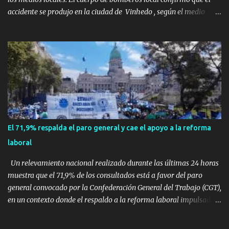
accidente se produjo en la ciudad de Vinhedo , según el medio
local G1, en el complejo residencial Recanto Florido. video; La
cadena de televisión brasileña GloboNews mostró imágenes de
una gran zona en llamas y humo saliendo de un aparente fuselaje
del avión. Otras imágenes de GloboNews mostraban un avión que
descendía verticalmente en espiral mientras que un usuario
compartió las llamas y la densa humareda negra que salían de la
nave, que se había estrellado a metros de su casa, entre los
árboles. Según confirmó la aerolínea, Voepass Linhas Aéreas, se
trataba de un avión turbohélice modelo ATR-72 que cubría la ruta
El 71,9% respalda el paro general y cae el apoyo a la reforma
Cascavel - Guarulhos. Este modelo tiene capacidad para
laboral
transportar a 68 pasajeros. La primera llamad...
Un relevamiento nacional realizado durante las últimas 24 horas
muestra que el 71,9% de los consultados está a favor del paro
general convocado por la Confederación General del Trabajo (CGT),
en un contexto donde el respaldo a la reforma laboral impulsada
por el Gobierno nacional cayó casi siete puntos en los últimos tres
meses. La encuesta preguntó de manera directa: “¿Está a favor del