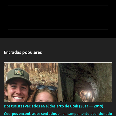
C
o
m
e
n
t
Entradas populares
a
r
i
o
s
Dos turistas vaciados en el desierto de Utah (2011 — 2019).
Cuerpos encontrados sentados en un campamento abandonado