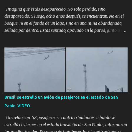
Imagina que estás desaparecido. No solo perdido, sino
desaparecido. Y luego, ocho años después, te encuentran. No en el
bosque, ni en el fondo de un lago, sino en una mina abandonada,
sellada por dentro. Estás sentado, apoyado en la pared, junto a tu
ser querido. Parece que simplemente te has quedado dormido,
pero estás muerto, con los huesos de las piernas rotos. Esta no es
una historia de monstruos de película. Esta es la historia real de
Sarah y Andrew. Es la historia de cómo un viaje de tres días al
desierto se convirtió en un misterio de ocho años, cuya respuesta
resultó ser más aterradora de lo que nadie podría haber
imaginado. Esta historia comenzó en 2011. Sarah y Andrew eran
una pareja normal de Colorado. Ella tenía 26 años. Él, 28. No eran
aficionados a los deportes extremos ni expertos en supervivencia.
Brasil: se estrelló un avión de pasajeros en el estado de San
Eran simplemente dos personas que se amaban y querían pasar
Pablo. VIDEO
un fin de semana lejos de la ciudad. Su plan era de lo más sencillo.
Tomar su viejo pero confiable auto, con...
Un avión con 58 pasajeros y cuatro tripulantes a bordo se
estrelló el viernes en el estado brasileño de Sao Paulo , informaron
los medios locales. El cuerpo de bomberos local confirmó que el