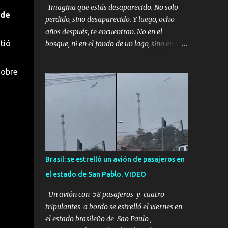
Imagina que estás desaparecido. No solo
 de
perdido, sino desaparecido. Y luego, ocho
años después, te encuentran. No en el
tió
bosque, ni en el fondo de un lago, sino en una
mina abandonada, sellada por dentro. Estás
sentado, apoyado en la pared, junto a tu ser
sobre
querido. Parece que simplemente te has
quedado dormido, pero estás muerto, con los
huesos de las piernas rotos. Esta no es una
historia de monstruos de película. Esta es la
historia real de Sarah y Andrew. Es la
historia de cómo un viaje de tres días al
desierto se convirtió en un misterio de ocho
Brasil: se estrelló un avión de pasajeros en
años, cuya respuesta resultó ser más
el estado de San Pablo. VIDEO
aterradora de lo que nadie podría haber
imaginado. Esta historia comenzó en 2011.
Un avión con 58 pasajeros y cuatro
Sarah y Andrew eran una pareja normal de
tripulantes a bordo se estrelló el viernes en
Colorado. Ella tenía 26 años. Él, 28. No eran
el estado brasileño de Sao Paulo ,
aficionados a los deportes extremos ni