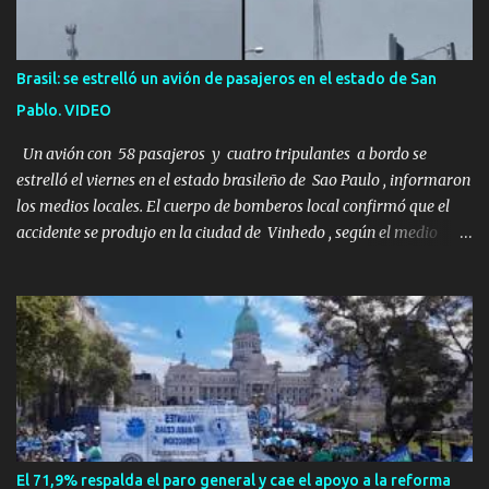
imaginado. Esta historia comenzó en 2011. Sarah y Andrew eran
una pareja normal de Colorado. Ella tenía 26 años. Él, 28. No eran
aficionados a los deportes extremos ni expertos en supervivencia.
Brasil: se estrelló un avión de pasajeros en el estado de San
Eran simplemente dos personas que se amaban y querían pasar
Pablo. VIDEO
un fin de semana lejos de la ciudad. Su plan era de lo más sencillo.
Tomar su viejo pero confiable auto, con...
Un avión con 58 pasajeros y cuatro tripulantes a bordo se
estrelló el viernes en el estado brasileño de Sao Paulo , informaron
los medios locales. El cuerpo de bomberos local confirmó que el
accidente se produjo en la ciudad de Vinhedo , según el medio
local G1, en el complejo residencial Recanto Florido. video; La
cadena de televisión brasileña GloboNews mostró imágenes de
una gran zona en llamas y humo saliendo de un aparente fuselaje
del avión. Otras imágenes de GloboNews mostraban un avión que
descendía verticalmente en espiral mientras que un usuario
compartió las llamas y la densa humareda negra que salían de la
nave, que se había estrellado a metros de su casa, entre los
árboles. Según confirmó la aerolínea, Voepass Linhas Aéreas, se
trataba de un avión turbohélice modelo ATR-72 que cubría la ruta
El 71,9% respalda el paro general y cae el apoyo a la reforma