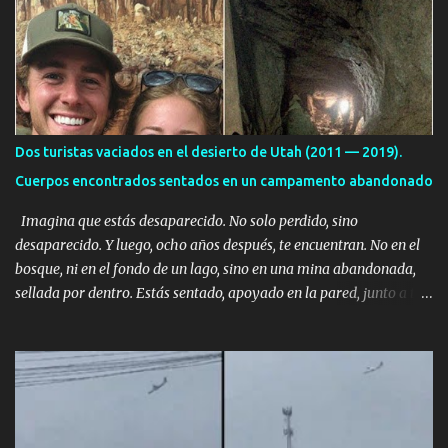
i
o
s
Dos turistas vaciados en el desierto de Utah (2011 — 2019).
Cuerpos encontrados sentados en un campamento abandonado
Imagina que estás desaparecido. No solo perdido, sino
desaparecido. Y luego, ocho años después, te encuentran. No en el
bosque, ni en el fondo de un lago, sino en una mina abandonada,
sellada por dentro. Estás sentado, apoyado en la pared, junto a tu
ser querido. Parece que simplemente te has quedado dormido,
pero estás muerto, con los huesos de las piernas rotos. Esta no es
una historia de monstruos de película. Esta es la historia real de
Sarah y Andrew. Es la historia de cómo un viaje de tres días al
desierto se convirtió en un misterio de ocho años, cuya respuesta
resultó ser más aterradora de lo que nadie podría haber