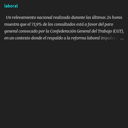
Cascavel - Guarulhos. Este modelo tiene capacidad para
laboral
transportar a 68 pasajeros. La primera llamad...
Un relevamiento nacional realizado durante las últimas 24 horas
muestra que el 71,9% de los consultados está a favor del paro
general convocado por la Confederación General del Trabajo (CGT),
en un contexto donde el respaldo a la reforma laboral impulsada
por el Gobierno nacional cayó casi siete puntos en los últimos tres
meses. La encuesta preguntó de manera directa: “¿Está a favor del
paro general organizado por la Confederación General del Trabajo
(CGT)?”. El resultado muestra una mayoría clara y consistente de
acompañamiento a la medida de fuerza. El 67,5% respondió que
está a favor con movilización , mientras que un 4,4% apoyó la
medida sin movilización . En conjunto, el 71,9% se manifestó
favorable al paro. En contraposición, el 27,3% declaró no estar de
acuerdo , y apenas el 0,8% no supo o no contestó. El dato adquiere
relevancia adicional considerando que la propia CGT anunció que
no promoverá movilización masiva durante la jornada, lo que no
impi...