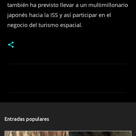
también ha previsto llevar a un multimillonario
japonés hacia la ISS y así participar en el
negocio del turismo espacial.
C
o
m
e
n
t
Entradas populares
a
r