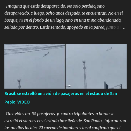
Imagina que estás desaparecido. No solo perdido, sino
desaparecido. Y luego, ocho años después, te encuentran. No en el
bosque, ni en el fondo de un lago, sino en una mina abandonada,
sellada por dentro. Estás sentado, apoyado en la pared, junto a tu
ser querido. Parece que simplemente te has quedado dormido,
pero estás muerto, con los huesos de las piernas rotos. Esta no es
una historia de monstruos de película. Esta es la historia real de
Sarah y Andrew. Es la historia de cómo un viaje de tres días al
desierto se convirtió en un misterio de ocho años, cuya respuesta
resultó ser más aterradora de lo que nadie podría haber
imaginado. Esta historia comenzó en 2011. Sarah y Andrew eran
una pareja normal de Colorado. Ella tenía 26 años. Él, 28. No eran
aficionados a los deportes extremos ni expertos en supervivencia.
Brasil: se estrelló un avión de pasajeros en el estado de San
Eran simplemente dos personas que se amaban y querían pasar
Pablo. VIDEO
un fin de semana lejos de la ciudad. Su plan era de lo más sencillo.
Tomar su viejo pero confiable auto, con...
Un avión con 58 pasajeros y cuatro tripulantes a bordo se
estrelló el viernes en el estado brasileño de Sao Paulo , informaron
los medios locales. El cuerpo de bomberos local confirmó que el