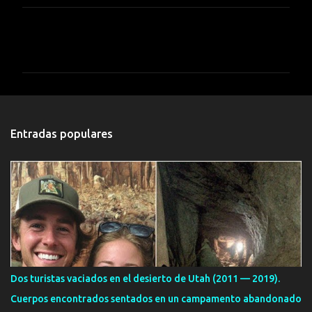
C
o
m
e
n
t
Entradas populares
a
r
i
o
s
Dos turistas vaciados en el desierto de Utah (2011 — 2019).
Cuerpos encontrados sentados en un campamento abandonado