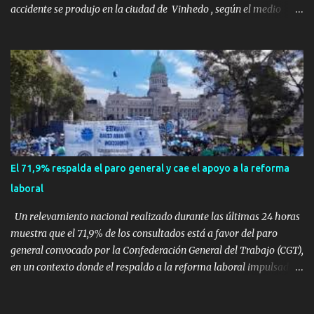
accidente se produjo en la ciudad de Vinhedo , según el medio
local G1, en el complejo residencial Recanto Florido. video; La
cadena de televisión brasileña GloboNews mostró imágenes de
una gran zona en llamas y humo saliendo de un aparente fuselaje
del avión. Otras imágenes de GloboNews mostraban un avión que
descendía verticalmente en espiral mientras que un usuario
compartió las llamas y la densa humareda negra que salían de la
nave, que se había estrellado a metros de su casa, entre los
árboles. Según confirmó la aerolínea, Voepass Linhas Aéreas, se
trataba de un avión turbohélice modelo ATR-72 que cubría la ruta
El 71,9% respalda el paro general y cae el apoyo a la reforma
Cascavel - Guarulhos. Este modelo tiene capacidad para
laboral
transportar a 68 pasajeros. La primera llamad...
Un relevamiento nacional realizado durante las últimas 24 horas
muestra que el 71,9% de los consultados está a favor del paro
general convocado por la Confederación General del Trabajo (CGT),
en un contexto donde el respaldo a la reforma laboral impulsada
por el Gobierno nacional cayó casi siete puntos en los últimos tres
meses. La encuesta preguntó de manera directa: “¿Está a favor del