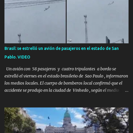
una historia de monstruos de película. Esta es la historia real de
Sarah y Andrew. Es la historia de cómo un viaje de tres días al
desierto se convirtió en un misterio de ocho años, cuya respuesta
resultó ser más aterradora de lo que nadie podría haber
imaginado. Esta historia comenzó en 2011. Sarah y Andrew eran
una pareja normal de Colorado. Ella tenía 26 años. Él, 28. No eran
aficionados a los deportes extremos ni expertos en supervivencia.
Brasil: se estrelló un avión de pasajeros en el estado de San
Eran simplemente dos personas que se amaban y querían pasar
Pablo. VIDEO
un fin de semana lejos de la ciudad. Su plan era de lo más sencillo.
Tomar su viejo pero confiable auto, con...
Un avión con 58 pasajeros y cuatro tripulantes a bordo se
estrelló el viernes en el estado brasileño de Sao Paulo , informaron
los medios locales. El cuerpo de bomberos local confirmó que el
accidente se produjo en la ciudad de Vinhedo , según el medio
local G1, en el complejo residencial Recanto Florido. video; La
cadena de televisión brasileña GloboNews mostró imágenes de
una gran zona en llamas y humo saliendo de un aparente fuselaje
del avión. Otras imágenes de GloboNews mostraban un avión que
descendía verticalmente en espiral mientras que un usuario
compartió las llamas y la densa humareda negra que salían de la