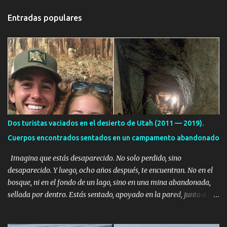
t
Entradas populares
a
r
i
o
s
Dos turistas vaciados en el desierto de Utah (2011 — 2019).
Cuerpos encontrados sentados en un campamento abandonado
Imagina que estás desaparecido. No solo perdido, sino
desaparecido. Y luego, ocho años después, te encuentran. No en el
bosque, ni en el fondo de un lago, sino en una mina abandonada,
sellada por dentro. Estás sentado, apoyado en la pared, junto a tu
ser querido. Parece que simplemente te has quedado dormido,
pero estás muerto, con los huesos de las piernas rotos. Esta no es