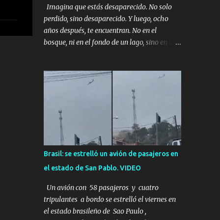
Imagina que estás desaparecido. No solo
perdido, sino desaparecido. Y luego, ocho
años después, te encuentran. No en el
bosque, ni en el fondo de un lago, sino en una
mina abandonada, sellada por dentro. Estás
sentado, apoyado en la pared, junto a tu ser
querido. Parece que simplemente te has
quedado dormido, pero estás muerto, con los
huesos de las piernas rotos. Esta no es una
historia de monstruos de película. Esta es la
historia real de Sarah y Andrew. Es la
historia de cómo un viaje de tres días al
desierto se convirtió en un misterio de ocho
Brasil: se estrelló un avión de pasajeros en
años, cuya respuesta resultó ser más
el estado de San Pablo. VIDEO
aterradora de lo que nadie podría haber
imaginado. Esta historia comenzó en 2011.
Un avión con 58 pasajeros y cuatro
Sarah y Andrew eran una pareja normal de
tripulantes a bordo se estrelló el viernes en
Colorado. Ella tenía 26 años. Él, 28. No eran
el estado brasileño de Sao Paulo ,
aficionados a los deportes extremos ni