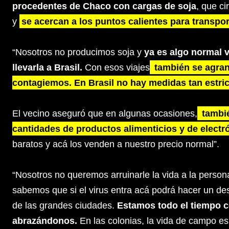
procedentes de Chaco con cargas de soja
, que ci
y
se acercan a los puntos calientes para transpo
“Nosotros no producimos soja y
ya es algo normal v
llevarla a Brasil.
Con esos viajes
también se agran
contagiemos. En Brasil no hay medidas tan estri
El vecino aseguró que en algunas ocasiones,
tambié
cantidades de productos alimenticios y de electr
baratos y acá los venden a nuestro precio normal”.
“Nosotros no queremos arruinarle la vida a la person
sabemos que si el virus entra acá podrá hacer un d
de las grandes ciudades.
Estamos todo el tiempo 
abrazándonos.
En las colonias, la vida de campo es 