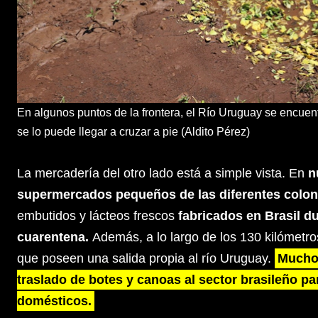
En algunos puntos de la frontera, el Río Uruguay se encuen
se lo puede llegar a cruzar a pie (Aldito Pérez)
La mercadería del otro lado está a simple vista. En
n
supermercados pequeños de las diferentes colon
embutidos y lácteos frescos
fabricados en Brasil du
cuarentena.
Además, a lo largo de los 130 kilómetro
que poseen una salida propia al río Uruguay.
Muchos
traslado de botes y canoas al sector brasileño pa
domésticos.