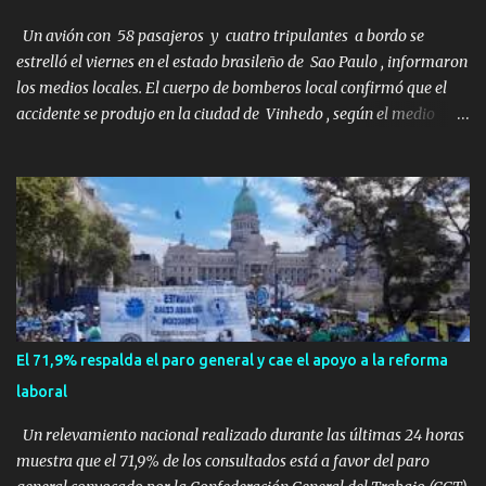
un fin de semana lejos de la ciudad. Su plan era de lo más sencillo.
Tomar su viejo pero confiable auto, con...
Un avión con 58 pasajeros y cuatro tripulantes a bordo se
estrelló el viernes en el estado brasileño de Sao Paulo , informaron
los medios locales. El cuerpo de bomberos local confirmó que el
accidente se produjo en la ciudad de Vinhedo , según el medio
local G1, en el complejo residencial Recanto Florido. video; La
cadena de televisión brasileña GloboNews mostró imágenes de
una gran zona en llamas y humo saliendo de un aparente fuselaje
del avión. Otras imágenes de GloboNews mostraban un avión que
descendía verticalmente en espiral mientras que un usuario
compartió las llamas y la densa humareda negra que salían de la
nave, que se había estrellado a metros de su casa, entre los
árboles. Según confirmó la aerolínea, Voepass Linhas Aéreas, se
trataba de un avión turbohélice modelo ATR-72 que cubría la ruta
El 71,9% respalda el paro general y cae el apoyo a la reforma
Cascavel - Guarulhos. Este modelo tiene capacidad para
laboral
transportar a 68 pasajeros. La primera llamad...
Un relevamiento nacional realizado durante las últimas 24 horas
muestra que el 71,9% de los consultados está a favor del paro