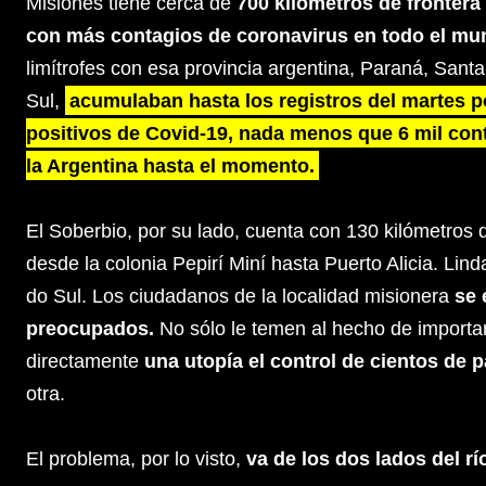
Misiones tiene cerca de
700 kilómetros de frontera 
con más contagios de coronavirus en todo el m
limítrofes con esa provincia argentina, Paraná, Sant
Sul,
acumulaban hasta los registros del martes po
positivos de Covid-19, nada menos que 6 mil co
la Argentina hasta el momento.
El Soberbio, por su lado, cuenta con 130 kilómetros d
desde la colonia Pepirí Miní hasta Puerto Alicia. Lin
do Sul. Los ciudadanos de la localidad misionera
se 
preocupados.
No sólo le temen al hecho de importa
directamente
una utopía el control de cientos de 
otra.
El problema, por lo visto,
va de los dos lados del rí