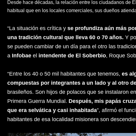
Desde hace décadas, la relación entre los ciudadanos de El 
habitual que en los locales comerciales, sus dueños atien
“La situación es crítica y
se profundiza aún más po
una tradición cultural que lleva 60 o 70 años.
Y po
se pueden cambiar de un día para el otro las tradicio
a
Infobae
el
intendente de El Soberbio
, Roque Sob
“Entre los 40 o 50 mil habitantes que tenemos,
es al
compuestas por integrantes a un lado y al otro d
brasileños. Son hijos de polacos que se instalaron en
Primera Guerra Mundial.
Después, mis papás cruza
que era selvática y casi inhabitada
”, afirmó el fun
habitantes de esa localidad misionera son descendie