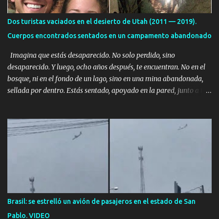
Dos turistas vaciados en el desierto de Utah (2011 — 2019).
Cuerpos encontrados sentados en un campamento abandonado
Imagina que estás desaparecido. No solo perdido, sino
desaparecido. Y luego, ocho años después, te encuentran. No en el
bosque, ni en el fondo de un lago, sino en una mina abandonada,
sellada por dentro. Estás sentado, apoyado en la pared, junto a tu
ser querido. Parece que simplemente te has quedado dormido,
pero estás muerto, con los huesos de las piernas rotos. Esta no es
una historia de monstruos de película. Esta es la historia real de
Sarah y Andrew. Es la historia de cómo un viaje de tres días al
desierto se convirtió en un misterio de ocho años, cuya respuesta
resultó ser más aterradora de lo que nadie podría haber
imaginado. Esta historia comenzó en 2011. Sarah y Andrew eran
una pareja normal de Colorado. Ella tenía 26 años. Él, 28. No eran
aficionados a los deportes extremos ni expertos en supervivencia.
Brasil: se estrelló un avión de pasajeros en el estado de San
Eran simplemente dos personas que se amaban y querían pasar
Pablo. VIDEO