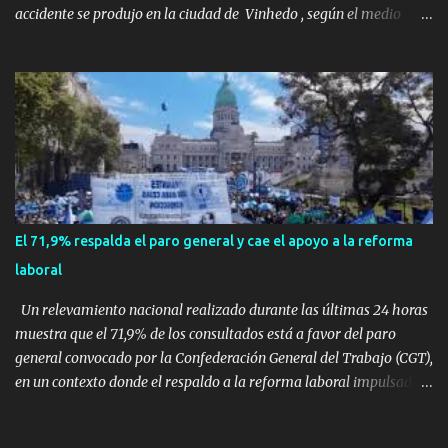
accidente se produjo en la ciudad de Vinhedo , según el medio
local G1, en el complejo residencial Recanto Florido. video; La
cadena de televisión brasileña GloboNews mostró imágenes de
una gran zona en llamas y humo saliendo de un aparente fuselaje
del avión. Otras imágenes de GloboNews mostraban un avión que
descendía verticalmente en espiral mientras que un usuario
compartió las llamas y la densa humareda negra que salían de la
nave, que se había estrellado a metros de su casa, entre los
árboles. Según confirmó la aerolínea, Voepass Linhas Aéreas, se
trataba de un avión turbohélice modelo ATR-72 que cubría la ruta
El 71,9% respalda el paro general y cae el apoyo a la reforma
Cascavel - Guarulhos. Este modelo tiene capacidad para
laboral
transportar a 68 pasajeros. La primera llamad...
Un relevamiento nacional realizado durante las últimas 24 horas
muestra que el 71,9% de los consultados está a favor del paro
general convocado por la Confederación General del Trabajo (CGT),
en un contexto donde el respaldo a la reforma laboral impulsada
por el Gobierno nacional cayó casi siete puntos en los últimos tres
meses. La encuesta preguntó de manera directa: “¿Está a favor del