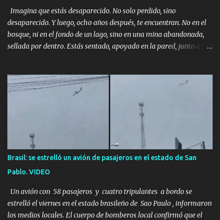
Imagina que estás desaparecido. No solo perdido, sino
desaparecido. Y luego, ocho años después, te encuentran. No en el
bosque, ni en el fondo de un lago, sino en una mina abandonada,
sellada por dentro. Estás sentado, apoyado en la pared, junto a tu
ser querido. Parece que simplemente te has quedado dormido,
pero estás muerto, con los huesos de las piernas rotos. Esta no es
una historia de monstruos de película. Esta es la historia real de
Sarah y Andrew. Es la historia de cómo un viaje de tres días al
desierto se convirtió en un misterio de ocho años, cuya respuesta
resultó ser más aterradora de lo que nadie podría haber
imaginado. Esta historia comenzó en 2011. Sarah y Andrew eran
una pareja normal de Colorado. Ella tenía 26 años. Él, 28. No eran
aficionados a los deportes extremos ni expertos en supervivencia.
Brasil: se estrelló un avión de pasajeros en el estado de San
Eran simplemente dos personas que se amaban y querían pasar
Pablo. VIDEO
un fin de semana lejos de la ciudad. Su plan era de lo más sencillo.
Tomar su viejo pero confiable auto, con...
Un avión con 58 pasajeros y cuatro tripulantes a bordo se
estrelló el viernes en el estado brasileño de Sao Paulo , informaron
los medios locales. El cuerpo de bomberos local confirmó que el