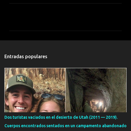
C
o
m
e
n
t
Entradas populares
a
r
i
o
s
Dos turistas vaciados en el desierto de Utah (2011 — 2019).
Cuerpos encontrados sentados en un campamento abandonado