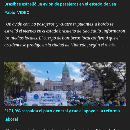
aficionados a los deportes extremos ni expertos en supervivencia.
Brasil: se estrelló un avión de pasajeros en el estado de San
Eran simplemente dos personas que se amaban y querían pasar
Pablo. VIDEO
un fin de semana lejos de la ciudad. Su plan era de lo más sencillo.
Tomar su viejo pero confiable auto, con...
Un avión con 58 pasajeros y cuatro tripulantes a bordo se
estrelló el viernes en el estado brasileño de Sao Paulo , informaron
los medios locales. El cuerpo de bomberos local confirmó que el
accidente se produjo en la ciudad de Vinhedo , según el medio
local G1, en el complejo residencial Recanto Florido. video; La
cadena de televisión brasileña GloboNews mostró imágenes de
una gran zona en llamas y humo saliendo de un aparente fuselaje
del avión. Otras imágenes de GloboNews mostraban un avión que
descendía verticalmente en espiral mientras que un usuario
compartió las llamas y la densa humareda negra que salían de la
nave, que se había estrellado a metros de su casa, entre los
árboles. Según confirmó la aerolínea, Voepass Linhas Aéreas, se
trataba de un avión turbohélice modelo ATR-72 que cubría la ruta
El 71,9% respalda el paro general y cae el apoyo a la reforma
Cascavel - Guarulhos. Este modelo tiene capacidad para
laboral
transportar a 68 pasajeros. La primera llamad...