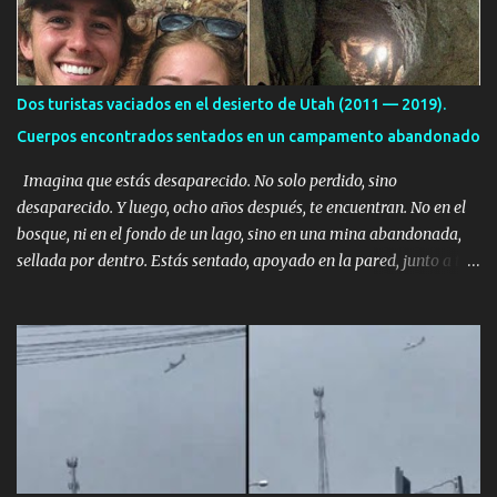
s
Dos turistas vaciados en el desierto de Utah (2011 — 2019).
Cuerpos encontrados sentados en un campamento abandonado
Imagina que estás desaparecido. No solo perdido, sino
desaparecido. Y luego, ocho años después, te encuentran. No en el
bosque, ni en el fondo de un lago, sino en una mina abandonada,
sellada por dentro. Estás sentado, apoyado en la pared, junto a tu
ser querido. Parece que simplemente te has quedado dormido,
pero estás muerto, con los huesos de las piernas rotos. Esta no es
una historia de monstruos de película. Esta es la historia real de
Sarah y Andrew. Es la historia de cómo un viaje de tres días al
desierto se convirtió en un misterio de ocho años, cuya respuesta
resultó ser más aterradora de lo que nadie podría haber
imaginado. Esta historia comenzó en 2011. Sarah y Andrew eran
una pareja normal de Colorado. Ella tenía 26 años. Él, 28. No eran