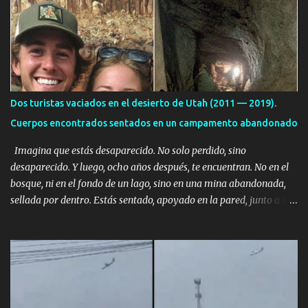
i
o
s
Dos turistas vaciados en el desierto de Utah (2011 — 2019).
Cuerpos encontrados sentados en un campamento abandonado
Imagina que estás desaparecido. No solo perdido, sino
desaparecido. Y luego, ocho años después, te encuentran. No en el
bosque, ni en el fondo de un lago, sino en una mina abandonada,
sellada por dentro. Estás sentado, apoyado en la pared, junto a tu
ser querido. Parece que simplemente te has quedado dormido,
pero estás muerto, con los huesos de las piernas rotos. Esta no es
una historia de monstruos de película. Esta es la historia real de
Sarah y Andrew. Es la historia de cómo un viaje de tres días al
desierto se convirtió en un misterio de ocho años, cuya respuesta
resultó ser más aterradora de lo que nadie podría haber