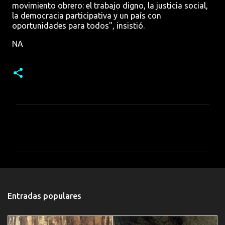
movimiento obrero: el trabajo digno, la justicia social,
la democracia participativa y un país con
oportunidades para todos", insistió.
NA
C
o
m
e
n
t
Entradas populares
a
r