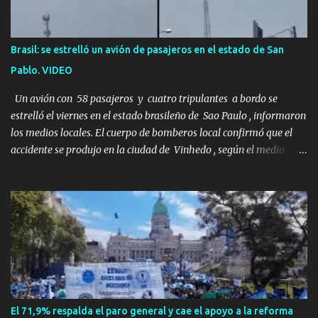
imaginado. Esta historia comenzó en 2011. Sarah y Andrew eran
una pareja normal de Colorado. Ella tenía 26 años. Él, 28. No eran
aficionados a los deportes extremos ni expertos en supervivencia.
Brasil: se estrelló un avión de pasajeros en el estado de San
Eran simplemente dos personas que se amaban y querían pasar
Pablo. VIDEO
un fin de semana lejos de la ciudad. Su plan era de lo más sencillo.
Tomar su viejo pero confiable auto, con...
Un avión con 58 pasajeros y cuatro tripulantes a bordo se
estrelló el viernes en el estado brasileño de Sao Paulo , informaron
los medios locales. El cuerpo de bomberos local confirmó que el
accidente se produjo en la ciudad de Vinhedo , según el medio
local G1, en el complejo residencial Recanto Florido. video; La
cadena de televisión brasileña GloboNews mostró imágenes de
una gran zona en llamas y humo saliendo de un aparente fuselaje
del avión. Otras imágenes de GloboNews mostraban un avión que
descendía verticalmente en espiral mientras que un usuario
compartió las llamas y la densa humareda negra que salían de la
nave, que se había estrellado a metros de su casa, entre los
árboles. Según confirmó la aerolínea, Voepass Linhas Aéreas, se
trataba de un avión turbohélice modelo ATR-72 que cubría la ruta
El 71,9% respalda el paro general y cae el apoyo a la reforma