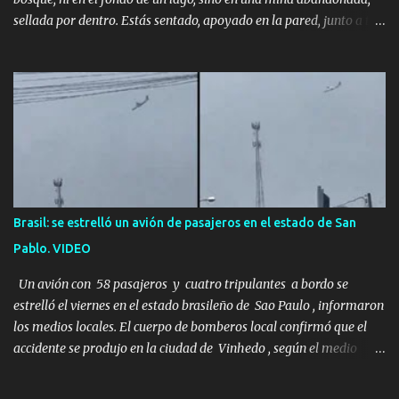
sellada por dentro. Estás sentado, apoyado en la pared, junto a tu
ser querido. Parece que simplemente te has quedado dormido,
pero estás muerto, con los huesos de las piernas rotos. Esta no es
una historia de monstruos de película. Esta es la historia real de
Sarah y Andrew. Es la historia de cómo un viaje de tres días al
desierto se convirtió en un misterio de ocho años, cuya respuesta
resultó ser más aterradora de lo que nadie podría haber
imaginado. Esta historia comenzó en 2011. Sarah y Andrew eran
una pareja normal de Colorado. Ella tenía 26 años. Él, 28. No eran
aficionados a los deportes extremos ni expertos en supervivencia.
Brasil: se estrelló un avión de pasajeros en el estado de San
Eran simplemente dos personas que se amaban y querían pasar
Pablo. VIDEO
un fin de semana lejos de la ciudad. Su plan era de lo más sencillo.
Tomar su viejo pero confiable auto, con...
Un avión con 58 pasajeros y cuatro tripulantes a bordo se
estrelló el viernes en el estado brasileño de Sao Paulo , informaron
los medios locales. El cuerpo de bomberos local confirmó que el
accidente se produjo en la ciudad de Vinhedo , según el medio
local G1, en el complejo residencial Recanto Florido. video; La
cadena de televisión brasileña GloboNews mostró imágenes de