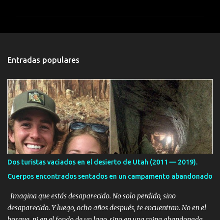
o
m
e
n
t
Entradas populares
a
r
i
o
s
Dos turistas vaciados en el desierto de Utah (2011 — 2019).
Cuerpos encontrados sentados en un campamento abandonado
Imagina que estás desaparecido. No solo perdido, sino
desaparecido. Y luego, ocho años después, te encuentran. No en el
bosque, ni en el fondo de un lago, sino en una mina abandonada,