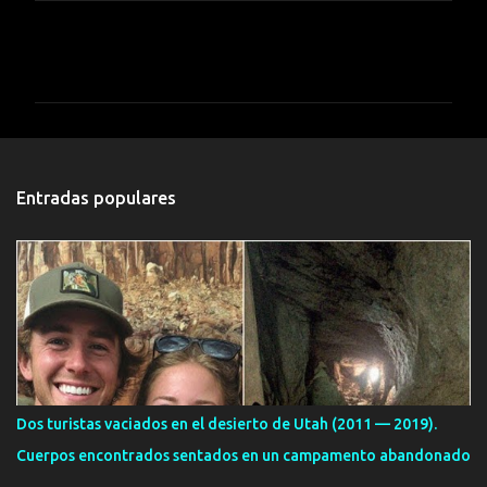
C
o
m
e
n
t
Entradas populares
a
r
i
o
s
Dos turistas vaciados en el desierto de Utah (2011 — 2019).
Cuerpos encontrados sentados en un campamento abandonado