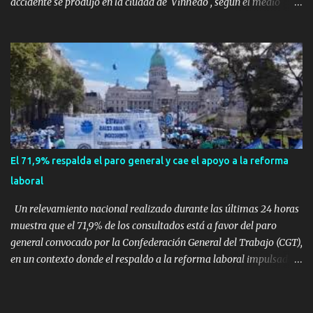
accidente se produjo en la ciudad de Vinhedo , según el medio
local G1, en el complejo residencial Recanto Florido. video; La
cadena de televisión brasileña GloboNews mostró imágenes de
una gran zona en llamas y humo saliendo de un aparente fuselaje
del avión. Otras imágenes de GloboNews mostraban un avión que
descendía verticalmente en espiral mientras que un usuario
compartió las llamas y la densa humareda negra que salían de la
nave, que se había estrellado a metros de su casa, entre los
árboles. Según confirmó la aerolínea, Voepass Linhas Aéreas, se
trataba de un avión turbohélice modelo ATR-72 que cubría la ruta
El 71,9% respalda el paro general y cae el apoyo a la reforma
Cascavel - Guarulhos. Este modelo tiene capacidad para
laboral
transportar a 68 pasajeros. La primera llamad...
Un relevamiento nacional realizado durante las últimas 24 horas
muestra que el 71,9% de los consultados está a favor del paro
general convocado por la Confederación General del Trabajo (CGT),
en un contexto donde el respaldo a la reforma laboral impulsada
por el Gobierno nacional cayó casi siete puntos en los últimos tres
meses. La encuesta preguntó de manera directa: “¿Está a favor del
paro general organizado por la Confederación General del Trabajo