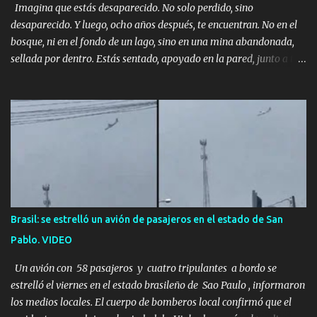
Imagina que estás desaparecido. No solo perdido, sino
desaparecido. Y luego, ocho años después, te encuentran. No en el
bosque, ni en el fondo de un lago, sino en una mina abandonada,
sellada por dentro. Estás sentado, apoyado en la pared, junto a tu
ser querido. Parece que simplemente te has quedado dormido,
pero estás muerto, con los huesos de las piernas rotos. Esta no es
una historia de monstruos de película. Esta es la historia real de
Sarah y Andrew. Es la historia de cómo un viaje de tres días al
desierto se convirtió en un misterio de ocho años, cuya respuesta
resultó ser más aterradora de lo que nadie podría haber
imaginado. Esta historia comenzó en 2011. Sarah y Andrew eran
una pareja normal de Colorado. Ella tenía 26 años. Él, 28. No eran
aficionados a los deportes extremos ni expertos en supervivencia.
Brasil: se estrelló un avión de pasajeros en el estado de San
Eran simplemente dos personas que se amaban y querían pasar
Pablo. VIDEO
un fin de semana lejos de la ciudad. Su plan era de lo más sencillo.
Tomar su viejo pero confiable auto, con...
Un avión con 58 pasajeros y cuatro tripulantes a bordo se
estrelló el viernes en el estado brasileño de Sao Paulo , informaron
los medios locales. El cuerpo de bomberos local confirmó que el