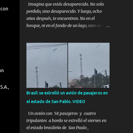
Imagina que estás desaparecido. No solo
 con
perdido, sino desaparecido. Y luego, ocho
años después, te encuentran. No en el
bosque, ni en el fondo de un lago, sino en una
mina abandonada, sellada por dentro. Estás
sentado, apoyado en la pared, junto a tu ser
querido. Parece que simplemente te has
quedado dormido, pero estás muerto, con los
huesos de las piernas rotos. Esta no es una
historia de monstruos de película. Esta es la
ón
historia real de Sarah y Andrew. Es la
historia de cómo un viaje de tres días al
S.A.,
desierto se convirtió en un misterio de ocho
Brasil: se estrelló un avión de pasajeros en
años, cuya respuesta resultó ser más
el estado de San Pablo. VIDEO
aterradora de lo que nadie podría haber
imaginado. Esta historia comenzó en 2011.
Un avión con 58 pasajeros y cuatro
Sarah y Andrew eran una pareja normal de
tripulantes a bordo se estrelló el viernes en
Colorado. Ella tenía 26 años. Él, 28. No eran
el estado brasileño de Sao Paulo ,
aficionados a los deportes extremos ni