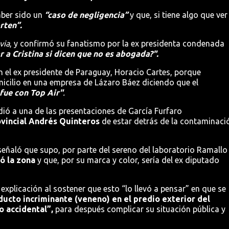
aber sido un
“caso de negligencia”
y que, si tiene
algo que ver
rten”.
via
, y confirmó su fanatismo por la ex presidenta condenada
 a Cristina si dicen que no es abogada?".
n el ex presidente de Paraguay, Horacio Cartes, porque
omicilio en una empresa de Lázaro Báez diciendo que el
 fue con Top Air"
.
ió a una de las presentaciones de García Furfaro
ovincial Andrés Quinteros
de estar detrás de la contaminaci
 señaló que supo, por parte del sereno del laboratorio Ramallo 
ó la zona
y que, por su marca y color, sería del ex diputado
explicación al sostener que esto “lo llevó a pensar” en que se
ducto incriminante (veneno) en el predio exterior del
o accidental”,
para después complicar su situación pública y