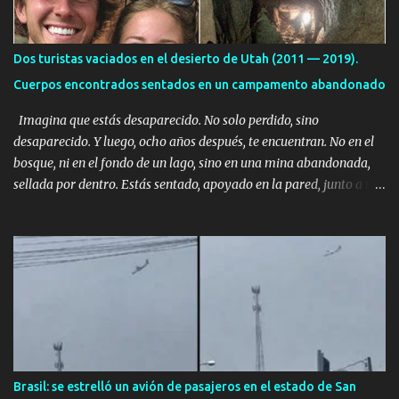
Dos turistas vaciados en el desierto de Utah (2011 — 2019).
Cuerpos encontrados sentados en un campamento abandonado
Imagina que estás desaparecido. No solo perdido, sino
desaparecido. Y luego, ocho años después, te encuentran. No en el
bosque, ni en el fondo de un lago, sino en una mina abandonada,
sellada por dentro. Estás sentado, apoyado en la pared, junto a tu
ser querido. Parece que simplemente te has quedado dormido,
pero estás muerto, con los huesos de las piernas rotos. Esta no es
una historia de monstruos de película. Esta es la historia real de
Sarah y Andrew. Es la historia de cómo un viaje de tres días al
desierto se convirtió en un misterio de ocho años, cuya respuesta
resultó ser más aterradora de lo que nadie podría haber
imaginado. Esta historia comenzó en 2011. Sarah y Andrew eran
una pareja normal de Colorado. Ella tenía 26 años. Él, 28. No eran
aficionados a los deportes extremos ni expertos en supervivencia.
Brasil: se estrelló un avión de pasajeros en el estado de San
Eran simplemente dos personas que se amaban y querían pasar