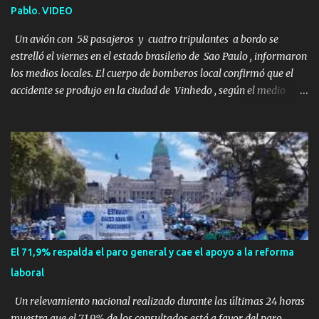
Pablo. VIDEO
un fin de semana lejos de la ciudad. Su plan era de lo más sencillo.
Tomar su viejo pero confiable auto, con...
Un avión con 58 pasajeros y cuatro tripulantes a bordo se
estrelló el viernes en el estado brasileño de Sao Paulo , informaron
los medios locales. El cuerpo de bomberos local confirmó que el
accidente se produjo en la ciudad de Vinhedo , según el medio
local G1, en el complejo residencial Recanto Florido. video; La
cadena de televisión brasileña GloboNews mostró imágenes de
una gran zona en llamas y humo saliendo de un aparente fuselaje
del avión. Otras imágenes de GloboNews mostraban un avión que
descendía verticalmente en espiral mientras que un usuario
compartió las llamas y la densa humareda negra que salían de la
nave, que se había estrellado a metros de su casa, entre los
árboles. Según confirmó la aerolínea, Voepass Linhas Aéreas, se
trataba de un avión turbohélice modelo ATR-72 que cubría la ruta
El 71,9% respalda el paro general y cae el apoyo a la reforma
Cascavel - Guarulhos. Este modelo tiene capacidad para
laboral
transportar a 68 pasajeros. La primera llamad...
Un relevamiento nacional realizado durante las últimas 24 horas
muestra que el 71,9% de los consultados está a favor del paro