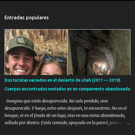
n
t
Entradas populares
a
r
i
o
s
Dos turistas vaciados en el desierto de Utah (2011 — 2019).
Cuerpos encontrados sentados en un campamento abandonado
Imagina que estás desaparecido. No solo perdido, sino
desaparecido. Y luego, ocho años después, te encuentran. No en el
bosque, ni en el fondo de un lago, sino en una mina abandonada,
sellada por dentro. Estás sentado, apoyado en la pared, junto a tu
ser querido. Parece que simplemente te has quedado dormido,