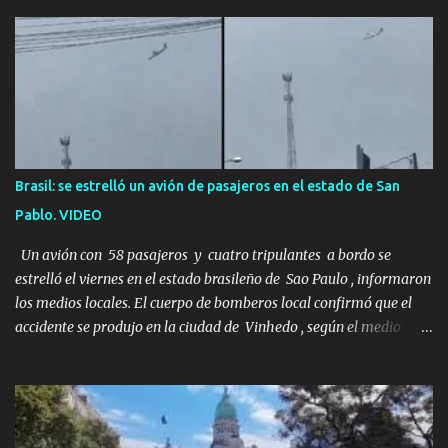
pero estás muerto, con los huesos de las piernas rotos. Esta no es
una historia de monstruos de película. Esta es la historia real de
Sarah y Andrew. Es la historia de cómo un viaje de tres días al
desierto se convirtió en un misterio de ocho años, cuya respuesta
resultó ser más aterradora de lo que nadie podría haber
imaginado. Esta historia comenzó en 2011. Sarah y Andrew eran
una pareja normal de Colorado. Ella tenía 26 años. Él, 28. No eran
aficionados a los deportes extremos ni expertos en supervivencia.
Brasil: se estrelló un avión de pasajeros en el estado de San
Eran simplemente dos personas que se amaban y querían pasar
Pablo. VIDEO
un fin de semana lejos de la ciudad. Su plan era de lo más sencillo.
Tomar su viejo pero confiable auto, con...
Un avión con 58 pasajeros y cuatro tripulantes a bordo se
estrelló el viernes en el estado brasileño de Sao Paulo , informaron
los medios locales. El cuerpo de bomberos local confirmó que el
accidente se produjo en la ciudad de Vinhedo , según el medio
local G1, en el complejo residencial Recanto Florido. video; La
cadena de televisión brasileña GloboNews mostró imágenes de
una gran zona en llamas y humo saliendo de un aparente fuselaje
del avión. Otras imágenes de GloboNews mostraban un avión que
descendía verticalmente en espiral mientras que un usuario