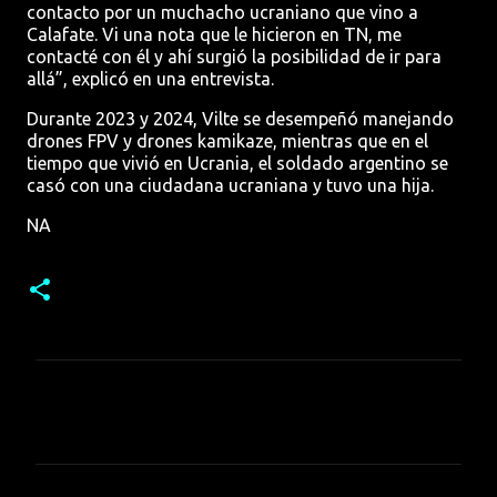
contacto por un muchacho ucraniano que vino a
Calafate. Vi una nota que le hicieron en TN, me
contacté con él y ahí surgió la posibilidad de ir para
allá”, explicó en una entrevista.
Durante 2023 y 2024, Vilte se desempeñó manejando
drones FPV y drones kamikaze, mientras que en el
tiempo que vivió en Ucrania, el soldado argentino se
casó con una ciudadana ucraniana y tuvo una hija.
NA
C
o
m
e