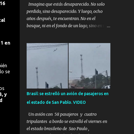
 16
Imagina que estás desaparecido. No solo
perdido, sino desaparecido. Y luego, ocho
años después, te encuentran. No en el
tal
bosque, ni en el fondo de un lago, sino en una
mina abandonada, sellada por dentro. Estás
sentado, apoyado en la pared, junto a tu ser
 1 en
querido. Parece que simplemente te has
quedado dormido, pero estás muerto, con los
huesos de las piernas rotos. Esta no es una
bién
historia de monstruos de película. Esta es la
lo se
historia real de Sarah y Andrew. Es la
historia de cómo un viaje de tres días al
os
desierto se convirtió en un misterio de ocho
Brasil: se estrelló un avión de pasajeros en
, y
años, cuya respuesta resultó ser más
d
el estado de San Pablo. VIDEO
aterradora de lo que nadie podría haber
imaginado. Esta historia comenzó en 2011.
Un avión con 58 pasajeros y cuatro
Sarah y Andrew eran una pareja normal de
tripulantes a bordo se estrelló el viernes en
Colorado. Ella tenía 26 años. Él, 28. No eran
el estado brasileño de Sao Paulo ,
aficionados a los deportes extremos ni