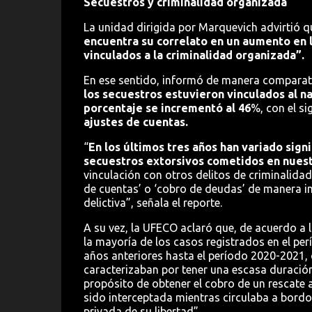
Secuestros y criminalidad organizada
La unidad dirigida por Marquevich advirtió q
encuentra su correlato en un aumento en 
vinculados a la criminalidad organizada”.
En ese sentido, informó de manera comparati
los secuestros estuvieron vinculados al na
porcentaje se incrementó al 46
%, con el si
ajustes de cuentas.
“
En los últimos tres años han variado sign
secuestros extorsivos cometidos en nues
vinculación con otros delitos de criminalidad
de cuentas’ o ‘cobro de deudas’ de manera in
delictiva”, señala el reporte.
A su vez, la UFECO aclaró que, de acuerdo a 
la mayoría de los casos registrados en el per
años anteriores hasta el período 2020-2021
caracterizaban por tener una escasa duración
propósito de obtener el cobro de un rescate 
sido interceptada mientras circulaba a bordo 
privada de su libertad”.