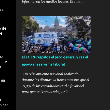
informaron los medios locales. El cuerpo de
expertos en supervivencia. Eran
bomberos local confirmó que el accidente se
os
simplemente dos personas que se amaban y
produjo en la ciudad de Vinhedo , según el
querían pasar un fin de semana lejos de la
medio local G1, en el complejo residencial
ciudad. Su plan era de lo más sencillo. Tomar
Recanto Florido. video; La cadena de
 de
su viejo pero confiable auto, con...
televisión brasileña GloboNews mostró
se
imágenes de una gran zona en llamas y
humo saliendo de un aparente fuselaje del
avión. Otras imágenes de GloboNews
mostraban un avión que descendía
na
El 71,9% respalda el paro general y cae el
verticalmente en espiral mientras que un
uste
apoyo a la reforma laboral
usuario compartió las llamas y la densa
o
humareda negra que salían de la nave, que
Un relevamiento nacional realizado
se había estrellado a metros de su casa,
durante las últimas 24 horas muestra que el
 en
entre los árboles. Según confirmó la
71,9% de los consultados está a favor del
aerolínea, Voepass Linhas Aéreas, se trataba
paro general convocado por la
de un avión turbohélice modelo ATR-72 que
Confederación General del Trabajo (CGT), en
a
cubría la ruta Cascavel - Guarulhos. Este
un contexto donde el respaldo a la reforma
o ser
modelo tiene capacidad para transportar a
laboral impulsada por el Gobierno nacional