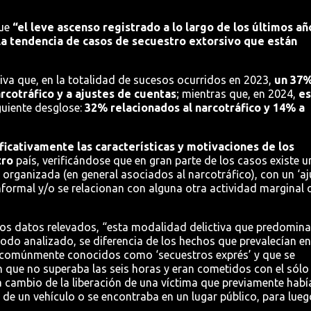
ue
“el leve ascenso registrado a lo largo de los últimos añ
la tendencia de casos de secuestro extorsivo que están
va que, en la totalidad de sucesos ocurridos en 2023,
un 37%
rcotráfico y a ajustes de cuentas
; mientras que, en 2024,
e
guiente desglose:
32% relacionados al narcotráfico y 14% a
ificativamente las características y motivaciones de los
tro
país, verificándose que en gran parte de los casos existe u
 organizada (en general asociados al narcotráfico), con un ‘aj
formal y/o se relacionan con alguna otra actividad marginal 
los datos relevados, “esta modalidad delictiva que predomina
íodo analizado, se diferencia de los hechos que prevalecían en
, comúnmente conocidos como ‘secuestros exprés’ y que se
 que no superaba las seis horas y eran cometidos con el sólo
a cambio de la liberación de una víctima que previamente habí
de un vehículo o se encontraba en un lugar público, para lueg