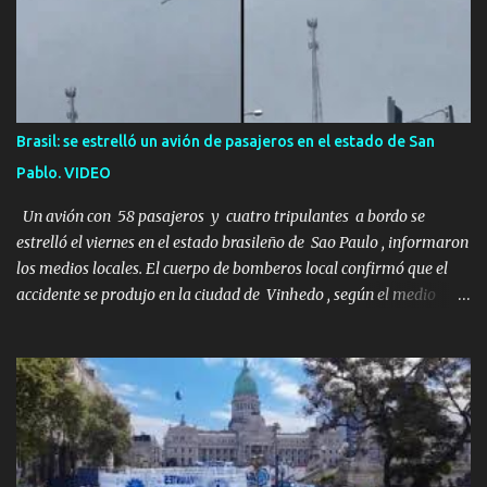
desierto se convirtió en un misterio de ocho años, cuya respuesta
resultó ser más aterradora de lo que nadie podría haber
imaginado. Esta historia comenzó en 2011. Sarah y Andrew eran
una pareja normal de Colorado. Ella tenía 26 años. Él, 28. No eran
aficionados a los deportes extremos ni expertos en supervivencia.
Brasil: se estrelló un avión de pasajeros en el estado de San
Eran simplemente dos personas que se amaban y querían pasar
Pablo. VIDEO
un fin de semana lejos de la ciudad. Su plan era de lo más sencillo.
Tomar su viejo pero confiable auto, con...
Un avión con 58 pasajeros y cuatro tripulantes a bordo se
estrelló el viernes en el estado brasileño de Sao Paulo , informaron
los medios locales. El cuerpo de bomberos local confirmó que el
accidente se produjo en la ciudad de Vinhedo , según el medio
local G1, en el complejo residencial Recanto Florido. video; La
cadena de televisión brasileña GloboNews mostró imágenes de
una gran zona en llamas y humo saliendo de un aparente fuselaje
del avión. Otras imágenes de GloboNews mostraban un avión que
descendía verticalmente en espiral mientras que un usuario
compartió las llamas y la densa humareda negra que salían de la
nave, que se había estrellado a metros de su casa, entre los