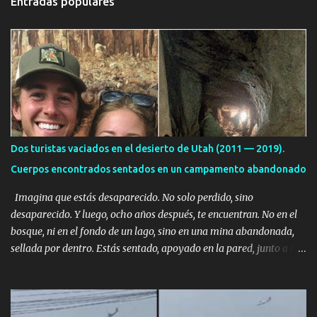
Entradas populares
a
r
i
o
s
Dos turistas vaciados en el desierto de Utah (2011 — 2019).
Cuerpos encontrados sentados en un campamento abandonado
Imagina que estás desaparecido. No solo perdido, sino
desaparecido. Y luego, ocho años después, te encuentran. No en el
bosque, ni en el fondo de un lago, sino en una mina abandonada,
sellada por dentro. Estás sentado, apoyado en la pared, junto a tu
ser querido. Parece que simplemente te has quedado dormido,
pero estás muerto, con los huesos de las piernas rotos. Esta no es
una historia de monstruos de película. Esta es la historia real de
Sarah y Andrew. Es la historia de cómo un viaje de tres días al