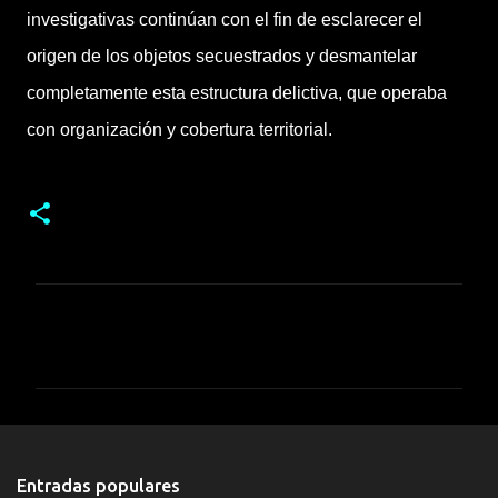
investigativas continúan con el fin de esclarecer el
origen de los objetos secuestrados y desmantelar
completamente esta estructura delictiva, que operaba
con organización y cobertura territorial.
C
o
m
e
n
t
Entradas populares