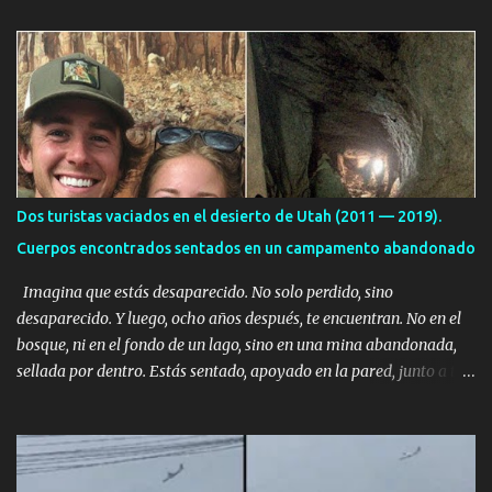
a
r
i
o
s
Dos turistas vaciados en el desierto de Utah (2011 — 2019).
Cuerpos encontrados sentados en un campamento abandonado
Imagina que estás desaparecido. No solo perdido, sino
desaparecido. Y luego, ocho años después, te encuentran. No en el
bosque, ni en el fondo de un lago, sino en una mina abandonada,
sellada por dentro. Estás sentado, apoyado en la pared, junto a tu
ser querido. Parece que simplemente te has quedado dormido,
pero estás muerto, con los huesos de las piernas rotos. Esta no es
una historia de monstruos de película. Esta es la historia real de
Sarah y Andrew. Es la historia de cómo un viaje de tres días al