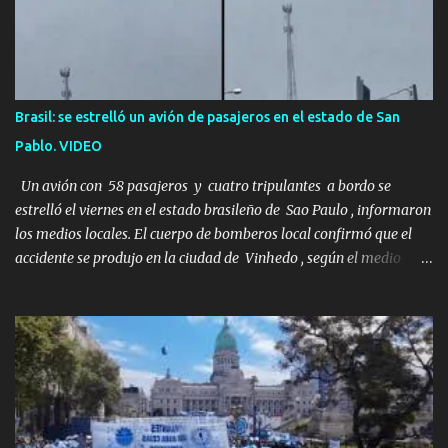
desierto se convirtió en un misterio de ocho años, cuya respuesta
resultó ser más aterradora de lo que nadie podría haber
imaginado. Esta historia comenzó en 2011. Sarah y Andrew eran
una pareja normal de Colorado. Ella tenía 26 años. Él, 28. No eran
aficionados a los deportes extremos ni expertos en supervivencia.
Brasil: se estrelló un avión de pasajeros en el estado de San
Eran simplemente dos personas que se amaban y querían pasar
Pablo. VIDEO
un fin de semana lejos de la ciudad. Su plan era de lo más sencillo.
Tomar su viejo pero confiable auto, con...
Un avión con 58 pasajeros y cuatro tripulantes a bordo se
estrelló el viernes en el estado brasileño de Sao Paulo , informaron
los medios locales. El cuerpo de bomberos local confirmó que el
accidente se produjo en la ciudad de Vinhedo , según el medio
local G1, en el complejo residencial Recanto Florido. video; La
cadena de televisión brasileña GloboNews mostró imágenes de
una gran zona en llamas y humo saliendo de un aparente fuselaje
del avión. Otras imágenes de GloboNews mostraban un avión que
descendía verticalmente en espiral mientras que un usuario
compartió las llamas y la densa humareda negra que salían de la
nave, que se había estrellado a metros de su casa, entre los