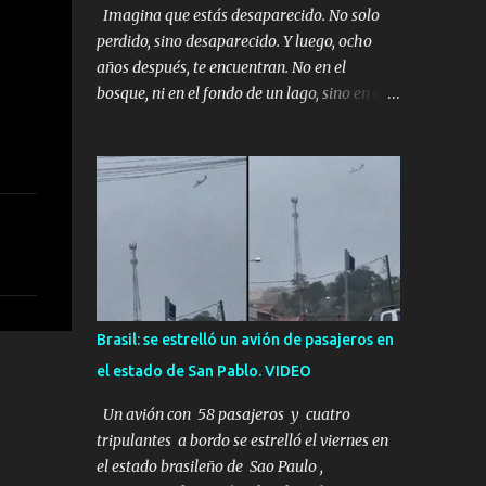
Imagina que estás desaparecido. No solo
perdido, sino desaparecido. Y luego, ocho
años después, te encuentran. No en el
bosque, ni en el fondo de un lago, sino en una
mina abandonada, sellada por dentro. Estás
sentado, apoyado en la pared, junto a tu ser
querido. Parece que simplemente te has
quedado dormido, pero estás muerto, con los
huesos de las piernas rotos. Esta no es una
historia de monstruos de película. Esta es la
historia real de Sarah y Andrew. Es la
historia de cómo un viaje de tres días al
desierto se convirtió en un misterio de ocho
Brasil: se estrelló un avión de pasajeros en
años, cuya respuesta resultó ser más
el estado de San Pablo. VIDEO
aterradora de lo que nadie podría haber
imaginado. Esta historia comenzó en 2011.
Un avión con 58 pasajeros y cuatro
Sarah y Andrew eran una pareja normal de
tripulantes a bordo se estrelló el viernes en
Colorado. Ella tenía 26 años. Él, 28. No eran
el estado brasileño de Sao Paulo ,
aficionados a los deportes extremos ni