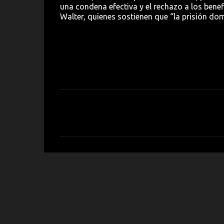
una condena efectiva y el rechazo a los benef
Walter, quienes sostienen que “la prisión domic
C
o
m
e
n
t
a
r
i