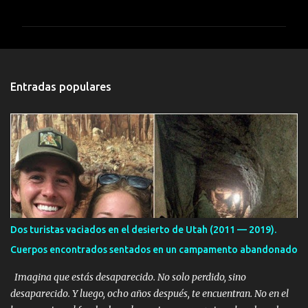
o
m
e
n
t
Entradas populares
a
r
i
o
s
Dos turistas vaciados en el desierto de Utah (2011 — 2019).
Cuerpos encontrados sentados en un campamento abandonado
Imagina que estás desaparecido. No solo perdido, sino
desaparecido. Y luego, ocho años después, te encuentran. No en el