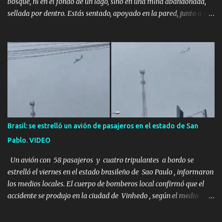
bosque, ni en el fondo de un lago, sino en una mina abandonada,
sellada por dentro. Estás sentado, apoyado en la pared, junto a tu
ser querido. Parece que simplemente te has quedado dormido,
pero estás muerto, con los huesos de las piernas rotos. Esta no es
una historia de monstruos de película. Esta es la historia real de
Sarah y Andrew. Es la historia de cómo un viaje de tres días al
desierto se convirtió en un misterio de ocho años, cuya respuesta
resultó ser más aterradora de lo que nadie podría haber
imaginado. Esta historia comenzó en 2011. Sarah y Andrew eran
una pareja normal de Colorado. Ella tenía 26 años. Él, 28. No eran
aficionados a los deportes extremos ni expertos en supervivencia.
Brasil: se estrelló un avión de pasajeros en el estado de San
Eran simplemente dos personas que se amaban y querían pasar
Pablo. VIDEO
un fin de semana lejos de la ciudad. Su plan era de lo más sencillo.
Tomar su viejo pero confiable auto, con...
Un avión con 58 pasajeros y cuatro tripulantes a bordo se
estrelló el viernes en el estado brasileño de Sao Paulo , informaron
los medios locales. El cuerpo de bomberos local confirmó que el
accidente se produjo en la ciudad de Vinhedo , según el medio
local G1, en el complejo residencial Recanto Florido. video; La
cadena de televisión brasileña GloboNews mostró imágenes de