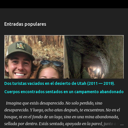
e
n
t
Entradas populares
a
r
i
o
s
Dos turistas vaciados en el desierto de Utah (2011 — 2019).
Cuerpos encontrados sentados en un campamento abandonado
Imagina que estás desaparecido. No solo perdido, sino
desaparecido. Y luego, ocho años después, te encuentran. No en el
bosque, ni en el fondo de un lago, sino en una mina abandonada,
sellada por dentro. Estás sentado, apoyado en la pared, junto a tu