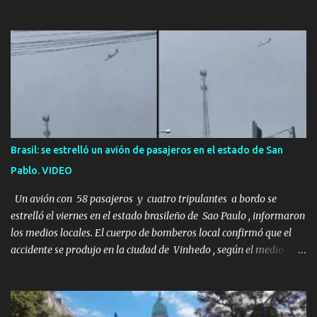
ser querido. Parece que simplemente te has quedado dormido,
pero estás muerto, con los huesos de las piernas rotos. Esta no es
una historia de monstruos de película. Esta es la historia real de
Sarah y Andrew. Es la historia de cómo un viaje de tres días al
desierto se convirtió en un misterio de ocho años, cuya respuesta
resultó ser más aterradora de lo que nadie podría haber
imaginado. Esta historia comenzó en 2011. Sarah y Andrew eran
una pareja normal de Colorado. Ella tenía 26 años. Él, 28. No eran
aficionados a los deportes extremos ni expertos en supervivencia.
Brasil: se estrelló un avión de pasajeros en el estado de San
Eran simplemente dos personas que se amaban y querían pasar
Pablo. VIDEO
un fin de semana lejos de la ciudad. Su plan era de lo más sencillo.
Tomar su viejo pero confiable auto, con...
Un avión con 58 pasajeros y cuatro tripulantes a bordo se
estrelló el viernes en el estado brasileño de Sao Paulo , informaron
los medios locales. El cuerpo de bomberos local confirmó que el
accidente se produjo en la ciudad de Vinhedo , según el medio
local G1, en el complejo residencial Recanto Florido. video; La
cadena de televisión brasileña GloboNews mostró imágenes de
una gran zona en llamas y humo saliendo de un aparente fuselaje