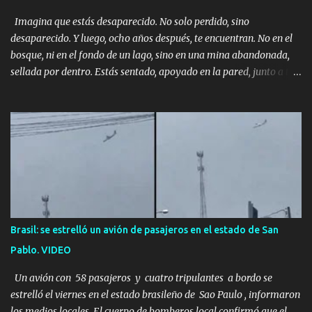
Imagina que estás desaparecido. No solo perdido, sino
desaparecido. Y luego, ocho años después, te encuentran. No en el
bosque, ni en el fondo de un lago, sino en una mina abandonada,
sellada por dentro. Estás sentado, apoyado en la pared, junto a tu
ser querido. Parece que simplemente te has quedado dormido,
pero estás muerto, con los huesos de las piernas rotos. Esta no es
una historia de monstruos de película. Esta es la historia real de
Sarah y Andrew. Es la historia de cómo un viaje de tres días al
desierto se convirtió en un misterio de ocho años, cuya respuesta
resultó ser más aterradora de lo que nadie podría haber
imaginado. Esta historia comenzó en 2011. Sarah y Andrew eran
una pareja normal de Colorado. Ella tenía 26 años. Él, 28. No eran
aficionados a los deportes extremos ni expertos en supervivencia.
Brasil: se estrelló un avión de pasajeros en el estado de San
Eran simplemente dos personas que se amaban y querían pasar
Pablo. VIDEO
un fin de semana lejos de la ciudad. Su plan era de lo más sencillo.
Tomar su viejo pero confiable auto, con...
Un avión con 58 pasajeros y cuatro tripulantes a bordo se
estrelló el viernes en el estado brasileño de Sao Paulo , informaron
los medios locales. El cuerpo de bomberos local confirmó que el