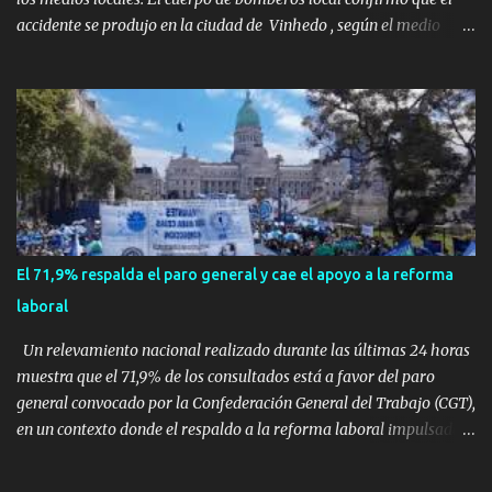
accidente se produjo en la ciudad de Vinhedo , según el medio
local G1, en el complejo residencial Recanto Florido. video; La
cadena de televisión brasileña GloboNews mostró imágenes de
una gran zona en llamas y humo saliendo de un aparente fuselaje
del avión. Otras imágenes de GloboNews mostraban un avión que
descendía verticalmente en espiral mientras que un usuario
compartió las llamas y la densa humareda negra que salían de la
nave, que se había estrellado a metros de su casa, entre los
árboles. Según confirmó la aerolínea, Voepass Linhas Aéreas, se
trataba de un avión turbohélice modelo ATR-72 que cubría la ruta
El 71,9% respalda el paro general y cae el apoyo a la reforma
Cascavel - Guarulhos. Este modelo tiene capacidad para
laboral
transportar a 68 pasajeros. La primera llamad...
Un relevamiento nacional realizado durante las últimas 24 horas
muestra que el 71,9% de los consultados está a favor del paro
general convocado por la Confederación General del Trabajo (CGT),
en un contexto donde el respaldo a la reforma laboral impulsada
por el Gobierno nacional cayó casi siete puntos en los últimos tres
meses. La encuesta preguntó de manera directa: “¿Está a favor del