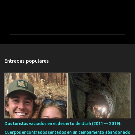
C
o
m
e
n
t
Entradas populares
a
r
i
o
s
Dos turistas vaciados en el desierto de Utah (2011 — 2019).
Cuerpos encontrados sentados en un campamento abandonado